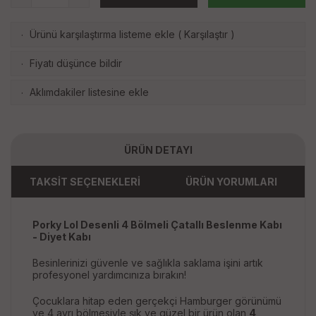
Ürünü karşılaştırma listeme ekle
(
Karşılaştır
)
·
Fiyatı düşünce bildir
·
Aklımdakiler listesine ekle
·
ÜRÜN DETAYI
TAKSİT SEÇENEKLERİ
ÜRÜN YORUMLARI
Porky Lol Desenli 4 Bölmeli Çatallı Beslenme Kabı
- Diyet Kabı
Besinlerinizi güvenle ve sağlıkla saklama işini artık
profesyonel yardımcınıza bırakın!
Çocuklara hitap eden gerçekçi Hamburger görünümü
ve 4 ayrı bölmesiyle şık ve güzel bir ürün olan
4