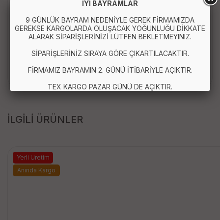
İYİ BAYRAMLAR
9 GÜNLÜK BAYRAM NEDENİYLE GEREK FİRMAMIZDA
Paket İçeriği:
GEREKSE KARGOLARDA OLUŞACAK YOĞUNLUĞU DİKKATE
ALARAK SİPARİŞLERİNİZİ LÜTFEN BEKLETMEYINIZ.
1 Adet 4 Bölmeli Çatal Bıçaklı Beslenme Kabı - Diyet
Kabı
SİPARİŞLERİNİZ SIRAYA GÖRE ÇIKARTILACAKTIR.
FİRMAMIZ BAYRAMIN 2. GÜNÜ İTİBARİYLE AÇIKTIR.
TEX KARGO PAZAR GÜNÜ DE AÇIKTIR.
İLGİLİ ÜRÜNLER
Yerli Üretim
Anında Kargo