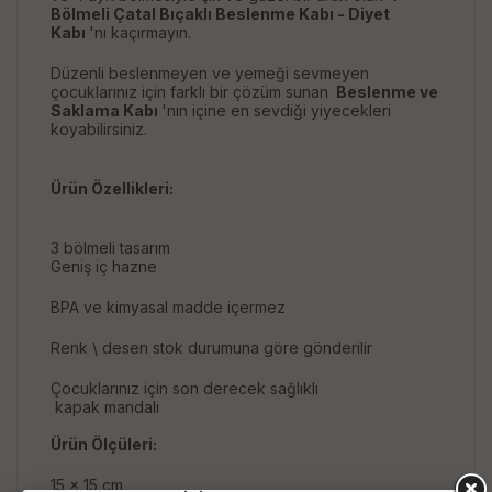
Bölmeli Çatal Bıçaklı Beslenme Kabı - Diyet
Kabı
'nı kaçırmayın.
Düzenli beslenmeyen ve yemeği sevmeyen
çocuklarınız için farklı bir çözüm sunan
Beslenme ve
Saklama Kabı
'nın içine en sevdiği yiyecekleri
koyabilirsiniz.
Ürün Özellikleri:
3 bölmeli tasarım
Geniş iç hazne
BPA ve kimyasal madde içermez
Renk \ desen stok durumuna göre gönderilir
Çocuklarınız için son derecek sağlıklı
kapak mandalı
Ürün Ölçüleri:
15 x 15 cm