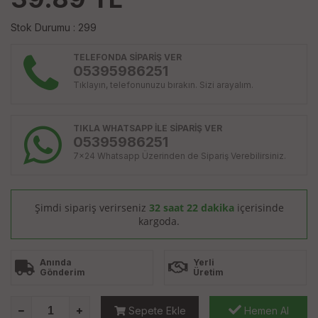
Stok Durumu : 299
TELEFONDA SİPARİŞ VER
05395986251
Tıklayın, telefonunuzu bırakın. Sizi arayalım.
TIKLA WHATSAPP İLE SİPARİŞ VER
05395986251
7x24 Whatsapp Üzerinden de Sipariş Verebilirsiniz.
Şimdi sipariş verirseniz
32 saat 22 dakika
içerisinde
kargoda.
Anında
Yerli
Gönderim
Üretim
Sepete Ekle
Hemen Al