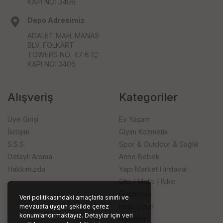
KAPI NO: 3406
Depo Adresimiz
ADALET MAH. MANAS
BLV. FOLKART
TOWERS NO: 47 B İÇ
KAPI NO: 3406
Alışveriş
Kategoriler
Üye Girişi
Ev Yaşam
İletişim
Giyim Kozmetik
S.S.S.
Spor & Outdoor & Sağlık
Detaylı Arama
Anne Bebek
Hakkımızda
Yapı Market Hırdavat
Oto / Moto / Bike
Elektronik
Veri politikasındaki amaçlarla sınırlı ve
Hobi Oyun
mevzuata uygun şekilde çerez
konumlandırmaktayız. Detaylar için veri
Paketler