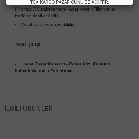
TEX KARGO PAZAR GÜNÜ DE AÇIKTIR.
İki adet kalem pille çalışır. (AA Alkalin veya şarjlı pil)
Pil ömrü 300 paketlemeye kadar yeter. (Piller paket
içeriğine dahil değildir)
Çocuklar için emniyet kilitlidir
Paket İçeriği:
1 adet
Poşet Kapatıcı - Poşet Ağzı Kapatıcı
Isıtmalı Vakumlu Yapıştırma
İLGİLİ ÜRÜNLER