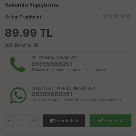
Vakumlu Yapıştırma
Marka:
Proithalat
89.99
TL
Stok Durumu : 98
TELEFONDA SİPARİŞ VER
05395986251
Tıklayın, telefonunuzu bırakın. Sizi arayalım.
TIKLA WHATSAPP İLE SİPARİŞ VER
05395986251
7x24 Whatsapp Üzerinden de Sipariş Verebilirsiniz.
Sepete Ekle
Hemen Al