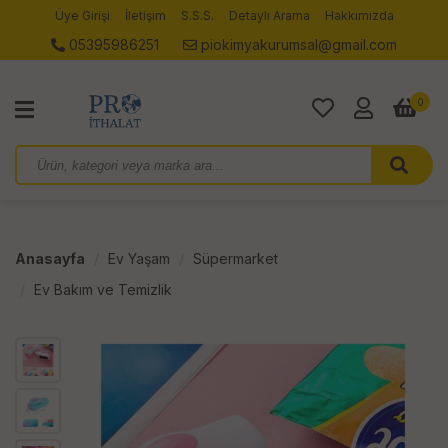
Üye Girişi
İletişim
S.S.S.
Detaylı Arama
Hakkımızda
05395986251
piokimyakurumsal@gmail.com
0
Anasayfa
Ev Yaşam
Süpermarket
Ev Bakım ve Temizlik