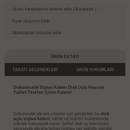
Ürünü karşılaştırma listeme ekle
(
Karşılaştır
)
·
Fiyatı düşünce bildir
·
Aklımdakiler listesine ekle
·
ÜRÜN DETAYI
TAKSİT SEÇENEKLERİ
ÜRÜN YORUMLARI
Dokunmatik Stylus Kalem Disk Uçlu Hassas
Tablet Telefon Çizim Kalemi
Dokunmatik ekranlı cihazlar için geliştirilen bu
disk
uçlu stylus kalem
, tablet ve telefon kullanımında
yüksek hassasiyet sunar. Şeffaf disk uç teknolojisi
sayesinde ekrana temas noktası net şekilde görülür