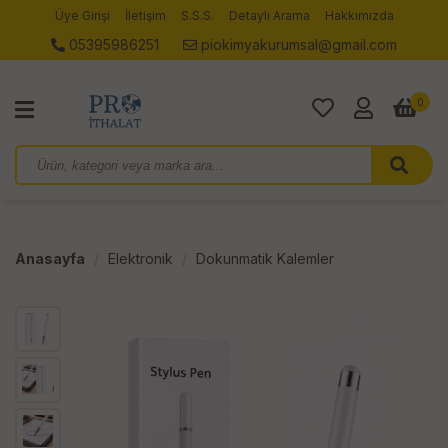
Üye Girişi
İletişim
S.S.S.
Detaylı Arama
Hakkımızda
05395986251
piokimyakurumsal@gmail.com
0
Anasayfa
Elektronik
Dokunmatik Kalemler