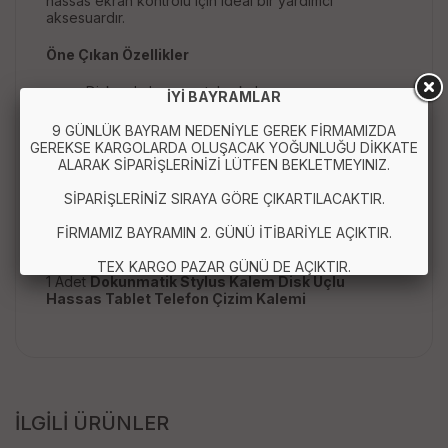
hassas ekran kontrolü için ideal bir yardımcı
aksesuardır.
Öne Çıkan Özellikler
Disk uçlu hassas stylus kalem
İYİ BAYRAMLAR
Tablet ve telefon ile uyumlu kullanım
Dokunmatik ekranlar için universal tasarım
9 GÜNLÜK BAYRAM NEDENİYLE GEREK FİRMAMIZDA
Çizim, not alma ve tasarım için ideal
GEREKSE KARGOLARDA OLUŞACAK YOĞUNLUĞU DİKKATE
Ergonomik ve hafif gövde yapısı
ALARAK SİPARİŞLERİNİZİ LÜTFEN BEKLETMEYINIZ.
Stabil ve hassas dokunmatik kontrol
SİPARİŞLERİNİZ SIRAYA GÖRE ÇIKARTILACAKTIR.
Paket İçeriği :
FİRMAMIZ BAYRAMIN 2. GÜNÜ İTİBARİYLE AÇIKTIR.
TEX KARGO PAZAR GÜNÜ DE AÇIKTIR.
1 Adet
Dokunmatik Stylus Kalem Disk Uçlu
Hassas Tablet Telefon Çizim Kalemi
İLGİLİ ÜRÜNLER