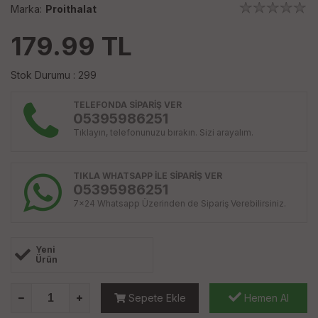
Marka:
Proithalat
179.99
TL
Stok Durumu : 299
TELEFONDA SİPARİŞ VER
05395986251
Tıklayın, telefonunuzu bırakın. Sizi arayalım.
TIKLA WHATSAPP İLE SİPARİŞ VER
05395986251
7x24 Whatsapp Üzerinden de Sipariş Verebilirsiniz.
Yeni
Ürün
Sepete Ekle
Hemen Al