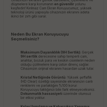
düşmelere karşı korumanın
en güvenilir
yolunu
keşfedin! Kırılmaz Cam Ekran Koruyucumuz, yüksek
teknoloji ürünü yapısıyla cihazınızın ekranını adeta
ikinci bir zırh gibi sarar.
Neden Bu Ekran Koruyucuyu
Seçmelisiniz?
Maksimum Dayanıklılık (9H Sertlik):
Gerçek
9H sertlik
derecesine sahip temperli cam,
anahtar, bozuk para ve keskin cisimlerin neden
olduğu çizilmelere karşı üstün direnç sağlar.
Cihazınızın orijinal ekranını hasardan uzak tutar.
Kristal Netliğinde Görüntü:
Yüksek şeffaflık
(HD Clear) özelliği sayesinde ekranınızın canlı
renklerini ve parlaklığını %100 korur.
Koruyucuyu taktığınızı bile fark etmeyeceksiniz.
Dokunmatik hassasiyeti
üzerinde olumsuz
bir etkisi yoktur.
Kolay Uygulama ve Kabarcıksız Yapışma: