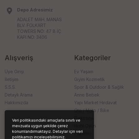
Depo Adresimiz
ADALET MAH. MANAS
BLV. FOLKART
TOWERS NO: 47 B İÇ
KAPI NO: 3406
Alışveriş
Kategoriler
Üye Girişi
Ev Yaşam
İletişim
Giyim Kozmetik
S.S.S.
Spor & Outdoor & Sağlık
Detaylı Arama
Anne Bebek
Hakkımızda
Yapı Market Hırdavat
Oto / Moto / Bike
Elektronik
Veri politikasındaki amaçlarla sınırlı ve
Hobi Oyun
mevzuata uygun şekilde çerez
konumlandırmaktayız. Detaylar için veri
Paketler
politikamızı inceleyebilirsiniz.