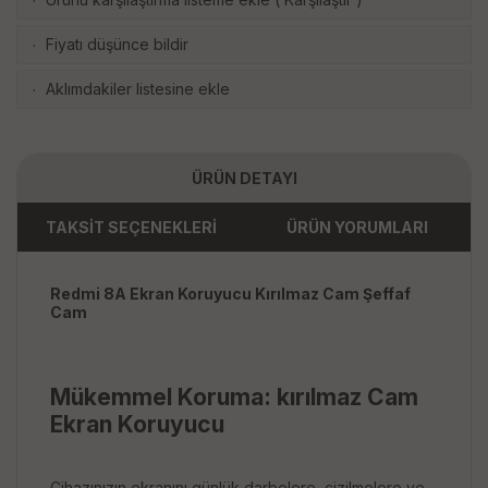
·
Fiyatı düşünce bildir
·
Aklımdakiler listesine ekle
·
ÜRÜN DETAYI
TAKSİT SEÇENEKLERİ
ÜRÜN YORUMLARI
Redmi 8A Ekran Koruyucu Kırılmaz Cam Şeffaf
Cam
Mükemmel Koruma: kırılmaz Cam
Ekran Koruyucu
Cihazınızın ekranını günlük darbelere, çizilmelere ve