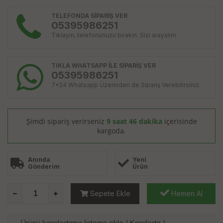
TELEFONDA SİPARİŞ VER
05395986251
Tıklayın, telefonunuzu bırakın. Sizi arayalım.
TIKLA WHATSAPP İLE SİPARİŞ VER
05395986251
7x24 Whatsapp Üzerinden de Sipariş Verebilirsiniz.
Şimdi sipariş verirseniz
9 saat 46 dakika
içerisinde
kargoda.
Anında
Yeni
Gönderim
Ürün
Sepete Ekle
Hemen Al
Ürünü karşılaştırma listeme ekle
(
Karşılaştır
)