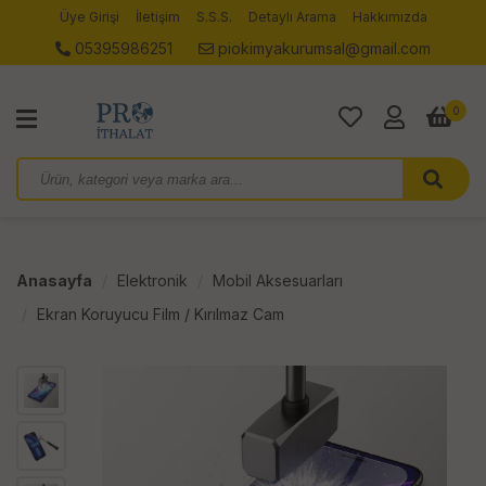
Üye Girişi
İletişim
S.S.S.
Detaylı Arama
Hakkımızda
05395986251
piokimyakurumsal@gmail.com
0
Anasayfa
Elektronik
Mobil Aksesuarları
Ekran Koruyucu Film / Kırılmaz Cam