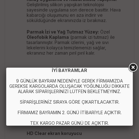
Geliştirilmiş silikon yapışkan teknolojisi
sayesinde uygulama son derece basittir. Hava
kabarcığı oluşumunu en aza indirir ve
söküldüğünde ekranınızda iz bırakmaz.
Parmak İzi ve Yağ Tutmaz Yüzey:
Özel
Oleofobik Kaplama
(parmak izi tutmaz) ile
tasarlanmıştır. Parmak izlerini, yağ ve sıvı
lekelerini kolayca temizlemenizi sağlar,
ekranınız her zaman pırıl pırıl kalır.
İYİ BAYRAMLAR
Kırılmaz cam ekran koruyucu
9 GÜNLÜK BAYRAM NEDENİYLE GEREK FİRMAMIZDA
GEREKSE KARGOLARDA OLUŞACAK YOĞUNLUĞU DİKKATE
Temperli cam
ALARAK SİPARİŞLERİNİZİ LÜTFEN BEKLETMEYINIZ.
9H sertlik
SİPARİŞLERİNİZ SIRAYA GÖRE ÇIKARTILACAKTIR.
Universal ekran koruyucu
FİRMAMIZ BAYRAMIN 2. GÜNÜ İTİBARİYLE AÇIKTIR.
Akıllı telefon ekran koruyucu
TEX KARGO PAZAR GÜNÜ DE AÇIKTIR.
HD Clear ekran koruyucu