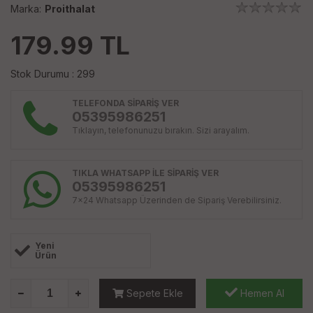
Marka:
Proithalat
179.99
TL
Stok Durumu : 299
TELEFONDA SİPARİŞ VER
05395986251
Tıklayın, telefonunuzu bırakın. Sizi arayalım.
TIKLA WHATSAPP İLE SİPARİŞ VER
05395986251
7x24 Whatsapp Üzerinden de Sipariş Verebilirsiniz.
Yeni
Ürün
Sepete Ekle
Hemen Al