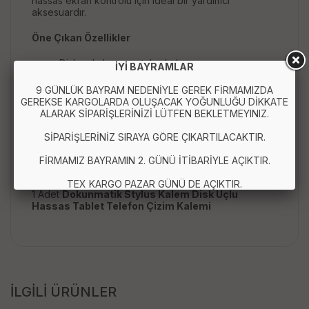
hassas ekran kontrolü için ideal bir yardımcı
aksesuardır.
Öne Çıkan Özellikler
Disk uçlu hassas stylus kalem
İYİ BAYRAMLAR
Tablet ve telefon ile uyumlu kullanım
Dokunmatik ekranlar için universal tasarım
9 GÜNLÜK BAYRAM NEDENİYLE GEREK FİRMAMIZDA
Çizim, not alma ve tasarım için ideal
GEREKSE KARGOLARDA OLUŞACAK YOĞUNLUĞU DİKKATE
Ergonomik ve hafif gövde yapısı
ALARAK SİPARİŞLERİNİZİ LÜTFEN BEKLETMEYINIZ.
Stabil ve hassas dokunmatik kontrol
SİPARİŞLERİNİZ SIRAYA GÖRE ÇIKARTILACAKTIR.
Paket İçeriği :
FİRMAMIZ BAYRAMIN 2. GÜNÜ İTİBARİYLE AÇIKTIR.
TEX KARGO PAZAR GÜNÜ DE AÇIKTIR.
1 Adet
Dokunmatik Stylus Kalem Disk Uçlu
Hassas Tablet Telefon Çizim Kalemi
İLGİLİ ÜRÜNLER