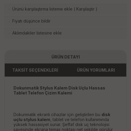
Ürünü karşılaştırma listeme ekle
(
Karşılaştır
)
·
Fiyatı düşünce bildir
·
Aklımdakiler listesine ekle
·
ÜRÜN DETAYI
TAKSİT SEÇENEKLERİ
ÜRÜN YORUMLARI
Dokunmatik Stylus Kalem Disk Uçlu Hassas
Tablet Telefon Çizim Kalemi
Dokunmatik ekranlı cihazlar için geliştirilen bu
disk
uçlu stylus kalem
, tablet ve telefon kullanımında
yüksek hassasiyet sunar. Şeffaf disk uç teknolojisi
sayesinde ekrana temas noktası net şekilde görülür