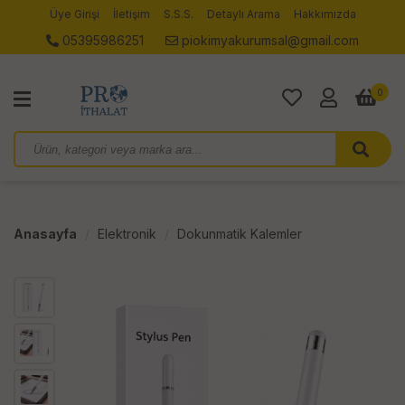
Üye Girişi
İletişim
S.S.S.
Detaylı Arama
Hakkımızda
05395986251
piokimyakurumsal@gmail.com
0
Anasayfa
Elektronik
Dokunmatik Kalemler