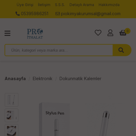
Üye Girişi
İletişim
S.S.S.
Detaylı Arama
Hakkımızda
05395986251
piokimyakurumsal@gmail.com
0
Anasayfa
Elektronik
Dokunmatik Kalemler