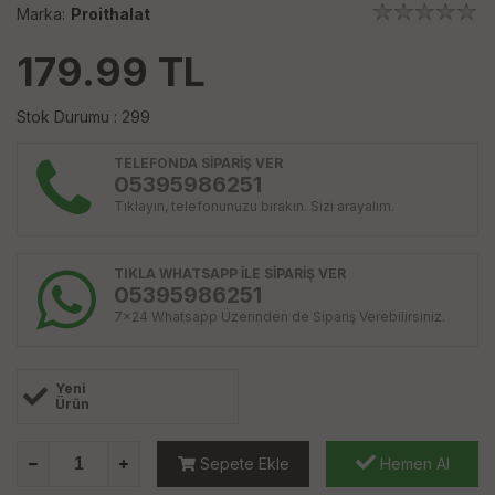
Marka:
Proithalat
179.99
TL
Stok Durumu : 299
TELEFONDA SİPARİŞ VER
05395986251
Tıklayın, telefonunuzu bırakın. Sizi arayalım.
TIKLA WHATSAPP İLE SİPARİŞ VER
05395986251
7x24 Whatsapp Üzerinden de Sipariş Verebilirsiniz.
Yeni
Ürün
Sepete Ekle
Hemen Al