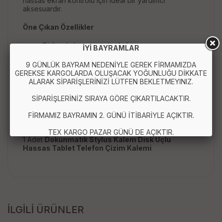
hassas ekran kontrolü için ideal bir yardımcı
aksesuardır.
Öne Çıkan Özellikler
Disk uçlu hassas stylus kalem
İYİ BAYRAMLAR
Tablet ve telefon ile uyumlu kullanım
Dokunmatik ekranlar için universal tasarım
9 GÜNLÜK BAYRAM NEDENİYLE GEREK FİRMAMIZDA
Çizim, not alma ve tasarım için ideal
GEREKSE KARGOLARDA OLUŞACAK YOĞUNLUĞU DİKKATE
Ergonomik ve hafif gövde yapısı
ALARAK SİPARİŞLERİNİZİ LÜTFEN BEKLETMEYINIZ.
Stabil ve hassas dokunmatik kontrol
SİPARİŞLERİNİZ SIRAYA GÖRE ÇIKARTILACAKTIR.
Paket İçeriği :
FİRMAMIZ BAYRAMIN 2. GÜNÜ İTİBARİYLE AÇIKTIR.
TEX KARGO PAZAR GÜNÜ DE AÇIKTIR.
1 Adet
Dokunmatik Stylus Kalem Disk Uçlu
Hassas Tablet Telefon Çizim Kalemi
İLGİLİ ÜRÜNLER