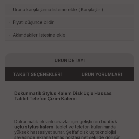
Ürünü karşılaştırma listeme ekle
(
Karşılaştır
)
·
Fiyatı düşünce bildir
·
Aklımdakiler listesine ekle
·
ÜRÜN DETAYI
TAKSİT SEÇENEKLERİ
ÜRÜN YORUMLARI
Dokunmatik Stylus Kalem Disk Uçlu Hassas
Tablet Telefon Çizim Kalemi
Dokunmatik ekranlı cihazlar için geliştirilen bu
disk
uçlu stylus kalem
, tablet ve telefon kullanımında
yüksek hassasiyet sunar. Şeffaf disk uç teknolojisi
sayesinde ekrana temas noktası net şekilde görülür