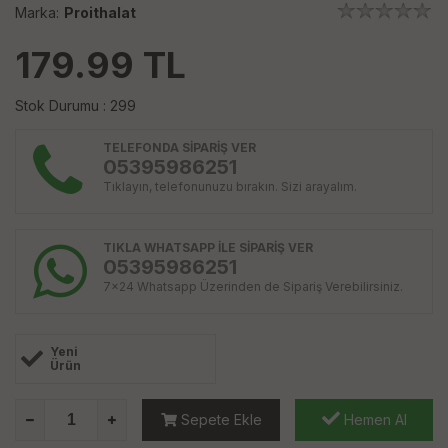
Marka:
Proithalat
179.99
TL
Stok Durumu : 299
TELEFONDA SİPARİŞ VER
05395986251
Tıklayın, telefonunuzu bırakın. Sizi arayalım.
TIKLA WHATSAPP İLE SİPARİŞ VER
05395986251
7x24 Whatsapp Üzerinden de Sipariş Verebilirsiniz.
Yeni
Ürün
Sepete Ekle
Hemen Al