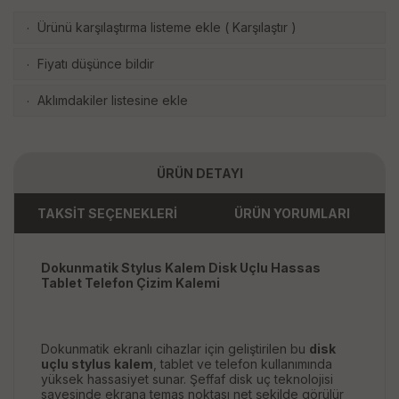
Ürünü karşılaştırma listeme ekle
(
Karşılaştır
)
·
Fiyatı düşünce bildir
·
Aklımdakiler listesine ekle
·
ÜRÜN DETAYI
TAKSİT SEÇENEKLERİ
ÜRÜN YORUMLARI
Dokunmatik Stylus Kalem Disk Uçlu Hassas
Tablet Telefon Çizim Kalemi
Dokunmatik ekranlı cihazlar için geliştirilen bu
disk
uçlu stylus kalem
, tablet ve telefon kullanımında
yüksek hassasiyet sunar. Şeffaf disk uç teknolojisi
sayesinde ekrana temas noktası net şekilde görülür