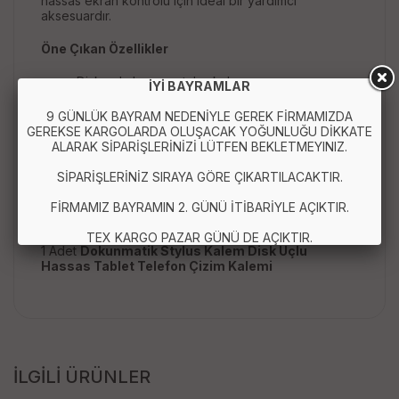
hassas ekran kontrolü için ideal bir yardımcı
aksesuardır.
Öne Çıkan Özellikler
Disk uçlu hassas stylus kalem
İYİ BAYRAMLAR
Tablet ve telefon ile uyumlu kullanım
Dokunmatik ekranlar için universal tasarım
9 GÜNLÜK BAYRAM NEDENİYLE GEREK FİRMAMIZDA
Çizim, not alma ve tasarım için ideal
GEREKSE KARGOLARDA OLUŞACAK YOĞUNLUĞU DİKKATE
Ergonomik ve hafif gövde yapısı
ALARAK SİPARİŞLERİNİZİ LÜTFEN BEKLETMEYINIZ.
Stabil ve hassas dokunmatik kontrol
SİPARİŞLERİNİZ SIRAYA GÖRE ÇIKARTILACAKTIR.
Paket İçeriği :
FİRMAMIZ BAYRAMIN 2. GÜNÜ İTİBARİYLE AÇIKTIR.
TEX KARGO PAZAR GÜNÜ DE AÇIKTIR.
1 Adet
Dokunmatik Stylus Kalem Disk Uçlu
Hassas Tablet Telefon Çizim Kalemi
İLGİLİ ÜRÜNLER