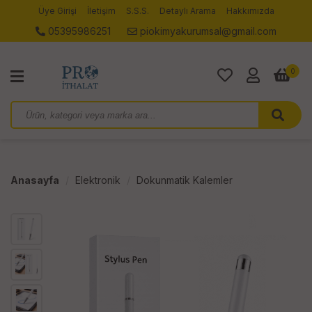
Üye Girişi
İletişim
S.S.S.
Detaylı Arama
Hakkımızda
05395986251
piokimyakurumsal@gmail.com
0
Anasayfa
Elektronik
Dokunmatik Kalemler