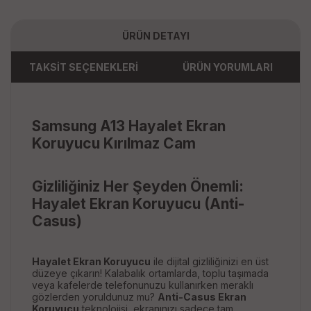
ÜRÜN DETAYI
TAKSİT SEÇENEKLERİ
ÜRÜN YORUMLARI
Samsung A13 Hayalet Ekran
Koruyucu Kırılmaz Cam
Gizliliğiniz Her Şeyden Önemli:
Hayalet Ekran Koruyucu (Anti-
Casus)
Hayalet Ekran Koruyucu
ile dijital gizliliğinizi en üst
düzeye çıkarın! Kalabalık ortamlarda, toplu taşımada
veya kafelerde telefonunuzu kullanırken meraklı
gözlerden yoruldunuz mu?
Anti-Casus Ekran
Koruyucu
teknolojisi, ekranınızı sadece tam