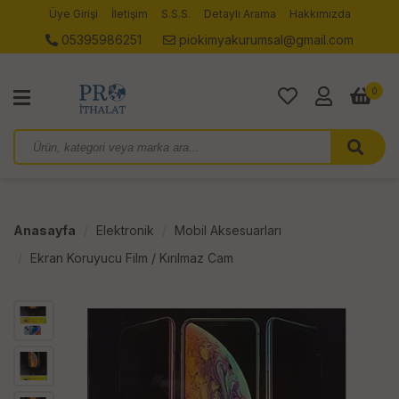
Üye Girişi
İletişim
S.S.S.
Detaylı Arama
Hakkımızda
05395986251
piokimyakurumsal@gmail.com
0
Anasayfa
Elektronik
Mobil Aksesuarları
Ekran Koruyucu Film / Kırılmaz Cam