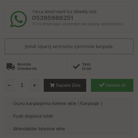
TIKLA WHATSAPP İLE SİPARİŞ VER
05395986251
7x24 Whatsapp Üzerinden de Sipariş Verebilirsiniz.
Şimdi sipariş verirseniz
içerisinde kargoda.
Anında
Yeni
Gönderim
Ürün
Sepete Ekle
Hemen Al
Ürünü karşılaştırma listeme ekle
(
Karşılaştır
)
·
Fiyatı düşünce bildir
·
Aklımdakiler listesine ekle
·