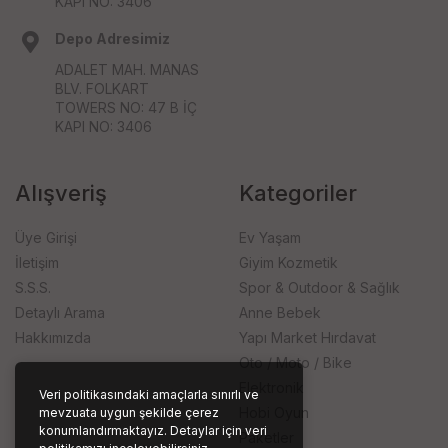
KAPI NO: 3406
Depo Adresimiz
ADALET MAH. MANAS
BLV. FOLKART
TOWERS NO: 47 B İÇ
KAPI NO: 3406
Alışveriş
Kategoriler
Üye Girişi
Ev Yaşam
İletişim
Giyim Kozmetik
S.S.S.
Spor & Outdoor & Sağlık
Detaylı Arama
Anne Bebek
Hakkımızda
Yapı Market Hırdavat
Oto / Moto / Bike
Elektronik
Veri politikasındaki amaçlarla sınırlı ve
Hobi Oyun
mevzuata uygun şekilde çerez
konumlandırmaktayız. Detaylar için veri
Paketler