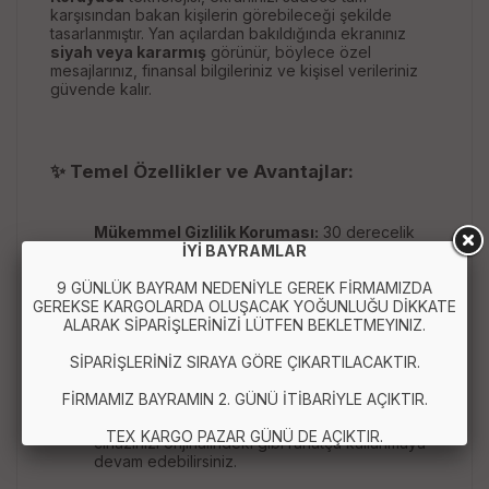
karşısından bakan kişilerin görebileceği şekilde
tasarlanmıştır. Yan açılardan bakıldığında ekranınız
siyah veya kararmış
görünür, böylece özel
mesajlarınız, finansal bilgileriniz ve kişisel verileriniz
güvende kalır.
✨ Temel Özellikler ve Avantajlar:
Mükemmel Gizlilik Koruması:
30 derecelik
İYİ BAYRAMLAR
yan açılardan itibaren ekran görünürlüğünü
engelleyerek
casusluk (peeping)
9 GÜNLÜK BAYRAM NEDENİYLE GEREK FİRMAMIZDA
girişimlerini
önler.
GEREKSE KARGOLARDA OLUŞACAK YOĞUNLUĞU DİKKATE
ALARAK SİPARİŞLERİNİZİ LÜTFEN BEKLETMEYINIZ.
Tam Koruma:
Kırılmaz cam
yapısı sayesinde
cihazınızın ekranını çizilmelere, darbelere ve
SİPARİŞLERİNİZ SIRAYA GÖRE ÇIKARTILACAKTIR.
düşmelere karşı maksimum düzeyde korur.
FİRMAMIZ BAYRAMIN 2. GÜNÜ İTİBARİYLE AÇIKTIR.
Yüksek Hassasiyet:
Dokunmatik ekran
hassasiyetinde herhangi bir kayıp yaşatmaz,
TEX KARGO PAZAR GÜNÜ DE AÇIKTIR.
cihazınızı orijinalindeki gibi rahatça kullanmaya
devam edebilirsiniz.