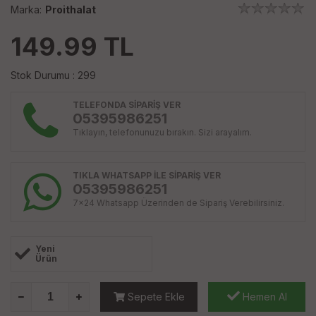
Marka:
Proithalat
149.99
TL
Stok Durumu : 299
TELEFONDA SİPARİŞ VER
05395986251
Tıklayın, telefonunuzu bırakın. Sizi arayalım.
TIKLA WHATSAPP İLE SİPARİŞ VER
05395986251
7x24 Whatsapp Üzerinden de Sipariş Verebilirsiniz.
Yeni
Ürün
Sepete Ekle
Hemen Al