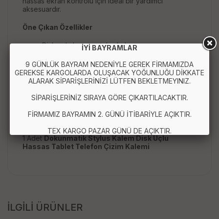
hassas ekran kontrolü için ideal bir yardımcı
aksesuardır.
Öne Çıkan Özellikler
Disk uçlu hassas stylus kalem
İYİ BAYRAMLAR
Tablet ve telefon ile uyumlu kullanım
Dokunmatik ekranlar için universal tasarım
9 GÜNLÜK BAYRAM NEDENİYLE GEREK FİRMAMIZDA
Çizim, not alma ve tasarım için ideal
GEREKSE KARGOLARDA OLUŞACAK YOĞUNLUĞU DİKKATE
Ergonomik ve hafif gövde yapısı
ALARAK SİPARİŞLERİNİZİ LÜTFEN BEKLETMEYINIZ.
Stabil ve hassas dokunmatik kontrol
SİPARİŞLERİNİZ SIRAYA GÖRE ÇIKARTILACAKTIR.
Paket İçeriği :
FİRMAMIZ BAYRAMIN 2. GÜNÜ İTİBARİYLE AÇIKTIR.
TEX KARGO PAZAR GÜNÜ DE AÇIKTIR.
1 Adet
Dokunmatik Stylus Kalem Disk Uçlu
Hassas Tablet Telefon Çizim Kalemi
İLGİLİ ÜRÜNLER