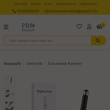
Üye Girişi
İletişim
S.S.S.
Detaylı Arama
Hakkımızda
05395986251
piokimyakurumsal@gmail.com
0
Anasayfa
Elektronik
Dokunmatik Kalemler