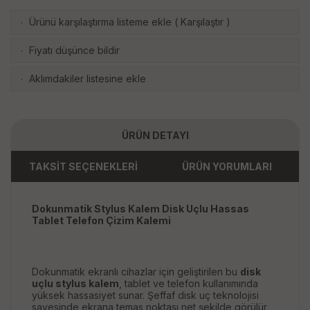
Ürünü karşılaştırma listeme ekle
(
Karşılaştır
)
·
Fiyatı düşünce bildir
·
Aklımdakiler listesine ekle
·
ÜRÜN DETAYI
TAKSİT SEÇENEKLERİ
ÜRÜN YORUMLARI
Dokunmatik Stylus Kalem Disk Uçlu Hassas
Tablet Telefon Çizim Kalemi
Dokunmatik ekranlı cihazlar için geliştirilen bu
disk
uçlu stylus kalem
, tablet ve telefon kullanımında
yüksek hassasiyet sunar. Şeffaf disk uç teknolojisi
sayesinde ekrana temas noktası net şekilde görülür