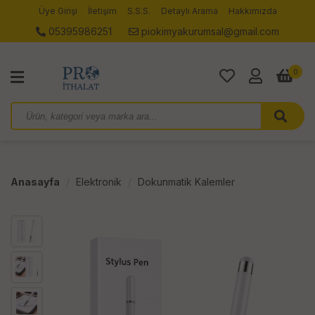
Üye Girişi
İletişim
S.S.S.
Detaylı Arama
Hakkımızda
05395986251
piokimyakurumsal@gmail.com
0
Anasayfa
Elektronik
Dokunmatik Kalemler