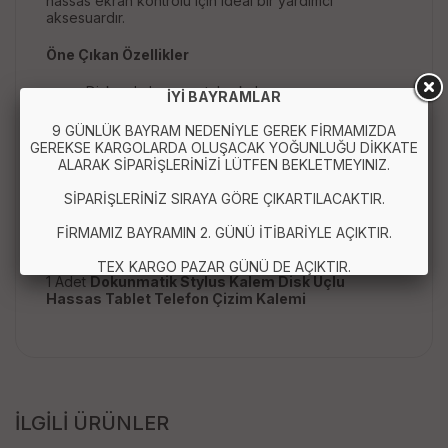
hassas ekran kontrolü için ideal bir yardımcı
aksesuardır.
Öne Çıkan Özellikler
Disk uçlu hassas stylus kalem
İYİ BAYRAMLAR
Tablet ve telefon ile uyumlu kullanım
Dokunmatik ekranlar için universal tasarım
9 GÜNLÜK BAYRAM NEDENİYLE GEREK FİRMAMIZDA
Çizim, not alma ve tasarım için ideal
GEREKSE KARGOLARDA OLUŞACAK YOĞUNLUĞU DİKKATE
Ergonomik ve hafif gövde yapısı
ALARAK SİPARİŞLERİNİZİ LÜTFEN BEKLETMEYINIZ.
Stabil ve hassas dokunmatik kontrol
SİPARİŞLERİNİZ SIRAYA GÖRE ÇIKARTILACAKTIR.
Paket İçeriği :
FİRMAMIZ BAYRAMIN 2. GÜNÜ İTİBARİYLE AÇIKTIR.
TEX KARGO PAZAR GÜNÜ DE AÇIKTIR.
1 Adet
Dokunmatik Stylus Kalem Disk Uçlu
Hassas Tablet Telefon Çizim Kalemi
İLGİLİ ÜRÜNLER