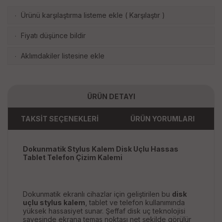
Ürünü karşılaştırma listeme ekle
(
Karşılaştır
)
·
Fiyatı düşünce bildir
·
Aklımdakiler listesine ekle
·
ÜRÜN DETAYI
TAKSİT SEÇENEKLERİ
ÜRÜN YORUMLARI
Dokunmatik Stylus Kalem Disk Uçlu Hassas
Tablet Telefon Çizim Kalemi
Dokunmatik ekranlı cihazlar için geliştirilen bu
disk
uçlu stylus kalem
, tablet ve telefon kullanımında
yüksek hassasiyet sunar. Şeffaf disk uç teknolojisi
sayesinde ekrana temas noktası net şekilde görülür