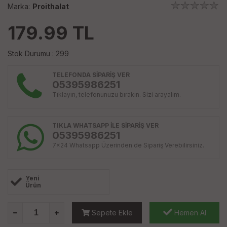
Marka:
Proithalat
179.99
TL
Stok Durumu : 299
TELEFONDA SİPARİŞ VER
05395986251
Tıklayın, telefonunuzu bırakın. Sizi arayalım.
TIKLA WHATSAPP İLE SİPARİŞ VER
05395986251
7x24 Whatsapp Üzerinden de Sipariş Verebilirsiniz.
Yeni
Ürün
Sepete Ekle
Hemen Al