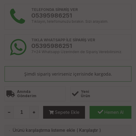
TELEFONDA SİPARİŞ VER
05395986251
Tıklayın, telefonunuzu bırakın. Sizi arayalım.
TIKLA WHATSAPP İLE SİPARİŞ VER
05395986251
7x24 Whatsapp Üzerinden de Sipariş Verebilirsiniz.
Şimdi sipariş verirseniz
içerisinde kargoda.
Anında
Yeni
Gönderim
Ürün
Sepete Ekle
Hemen Al
Ürünü karşılaştırma listeme ekle
(
Karşılaştır
)
·