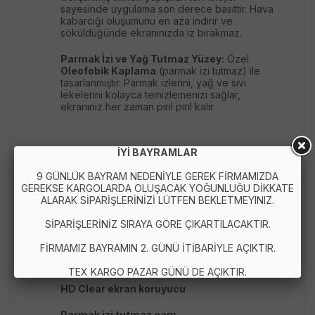
sayesinde uygulama son derece basittir. Hava
kabarcığı oluşumunu en aza indirir ve
söküldüğünde ekranınızda iz bırakmaz.
Parmak İzi ve Yağ Tutmaz Yüzey:
Özel
Oleofobik Kaplama
(parmak izi tutmaz) ile
tasarlanmıştır. Parmak izlerini, yağ ve sıvı
lekelerini kolayca temizlemenizi sağlar,
ekranınız her zaman pırıl pırıl kalır.
İYİ BAYRAMLAR
Kırılmaz cam ekran koruyucu
9 GÜNLÜK BAYRAM NEDENİYLE GEREK FİRMAMIZDA
Temperli cam
GEREKSE KARGOLARDA OLUŞACAK YOĞUNLUĞU DİKKATE
ALARAK SİPARİŞLERİNİZİ LÜTFEN BEKLETMEYINIZ.
9H sertlik
SİPARİŞLERİNİZ SIRAYA GÖRE ÇIKARTILACAKTIR.
Universal ekran koruyucu
FİRMAMIZ BAYRAMIN 2. GÜNÜ İTİBARİYLE AÇIKTIR.
Akıllı telefon ekran koruyucu
TEX KARGO PAZAR GÜNÜ DE AÇIKTIR.
HD Clear ekran koruyucu
Parmak izi tutmaz cam