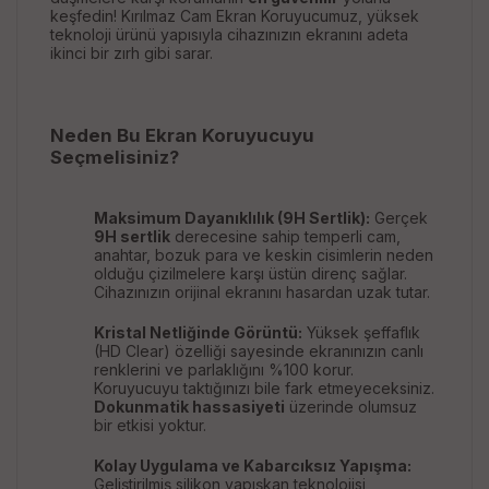
keşfedin! Kırılmaz Cam Ekran Koruyucumuz, yüksek
teknoloji ürünü yapısıyla cihazınızın ekranını adeta
ikinci bir zırh gibi sarar.
Neden Bu Ekran Koruyucuyu
Seçmelisiniz?
Maksimum Dayanıklılık (9H Sertlik):
Gerçek
9H sertlik
derecesine sahip temperli cam,
anahtar, bozuk para ve keskin cisimlerin neden
olduğu çizilmelere karşı üstün direnç sağlar.
Cihazınızın orijinal ekranını hasardan uzak tutar.
Kristal Netliğinde Görüntü:
Yüksek şeffaflık
(HD Clear) özelliği sayesinde ekranınızın canlı
renklerini ve parlaklığını %100 korur.
Koruyucuyu taktığınızı bile fark etmeyeceksiniz.
Dokunmatik hassasiyeti
üzerinde olumsuz
bir etkisi yoktur.
Kolay Uygulama ve Kabarcıksız Yapışma:
Geliştirilmiş silikon yapışkan teknolojisi