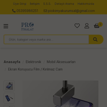
Üye Girişi
İletişim
S.S.S.
Detaylı Arama
Hakkımızda
05395986251
piokimyakurumsal@gmail.com
0
Anasayfa
Elektronik
Mobil Aksesuarları
Ekran Koruyucu Film / Kırılmaz Cam