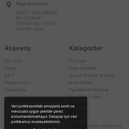
Depo Adresimiz
ADALET MAH. MANAS
BLV. FOLKART
TOWERS NO: 47 B İÇ
KAPI NO: 3406
Alışveriş
Kategoriler
Üye Girişi
Ev Yaşam
İletişim
Giyim Kozmetik
S.S.S.
Spor & Outdoor & Sağlık
Detaylı Arama
Anne Bebek
Hakkımızda
Yapı Market Hırdavat
Oto / Moto / Bike
Elektronik
Veri politikasındaki amaçlarla sınırlı ve
Hobi Oyun
mevzuata uygun şekilde çerez
konumlandırmaktayız. Detaylar için veri
Paketler
politikamızı inceleyebilirsiniz.
Toptan & Üretim Ürünlerimiz