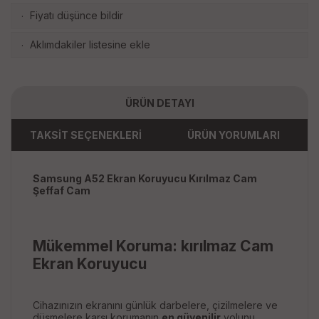
Fiyatı düşünce bildir
·
Aklımdakiler listesine ekle
·
ÜRÜN DETAYI
TAKSİT SEÇENEKLERİ
ÜRÜN YORUMLARI
Samsung A52 Ekran Koruyucu Kırılmaz Cam
Şeffaf Cam
Mükemmel Koruma: kırılmaz Cam
Ekran Koruyucu
Cihazınızın ekranını günlük darbelere, çizilmelere ve
düşmelere karşı korumanın
en güvenilir
yolunu