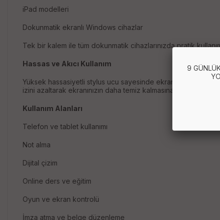
iPad modelleri
Dokunmatik ekranlı Windows cihazlar
Tek bir kalem ile tüm dokunmatik cihazlarınızda pratik kullanım
Hassas ve Akıcı Kullanım
9 GÜNLÜK
YO
Yüksek hassasiyetli stylus ucu sayesinde ekranda gecikme yaşa
izini azaltarak ekranınızın daha temiz kalmasına da yardımcı ol
Kullanım Alanları
Telefon ve tablet kullanımı
Not alma
Dijital çizim
Online ders ve eğitim
Oyun ve ekran kontrolü
İmza atma ve belge düzenleme