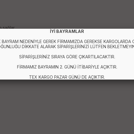
 sağlar.
İYİ BAYRAMLAR
 BAYRAM NEDENİYLE GEREK FİRMAMIZDA GEREKSE KARGOLARDA
ĞUNLUĞU DİKKATE ALARAK SİPARİŞLERİNİZİ LÜTFEN BEKLETMEYIN
madan yazı yazabilir, çizim yapabilir ve dokunmatik kontrollerinizi 
ur.
SİPARİŞLERİNİZ SIRAYA GÖRE ÇIKARTILACAKTIR.
FİRMAMIZ BAYRAMIN 2. GÜNÜ İTİBARİYLE AÇIKTIR.
TEX KARGO PAZAR GÜNÜ DE AÇIKTIR.