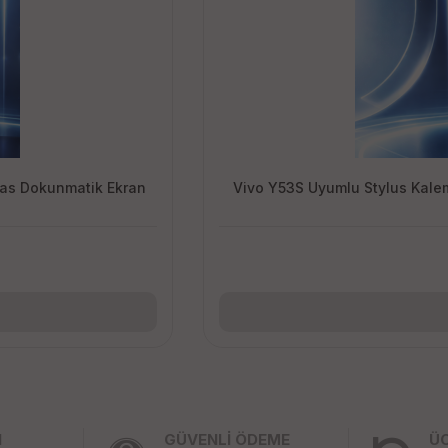
sas Dokunmatik Ekran
Vivo Y53S Uyumlu Stylus Kale
I
GÜVENLİ ÖDEME
Ü