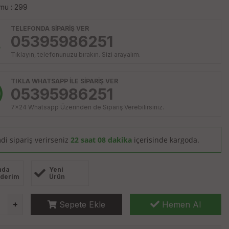
mu : 299
TELEFONDA SİPARİŞ VER
05395986251
Tıklayın, telefonunuzu bırakın. Sizi arayalım.
TIKLA WHATSAPP İLE SİPARİŞ VER
05395986251
7x24 Whatsapp Üzerinden de Sipariş Verebilirsiniz.
di sipariş verirseniz
22 saat 08 dakika
içerisinde kargoda.
nda
Yeni
derim
Ürün
Sepete Ekle
Hemen Al