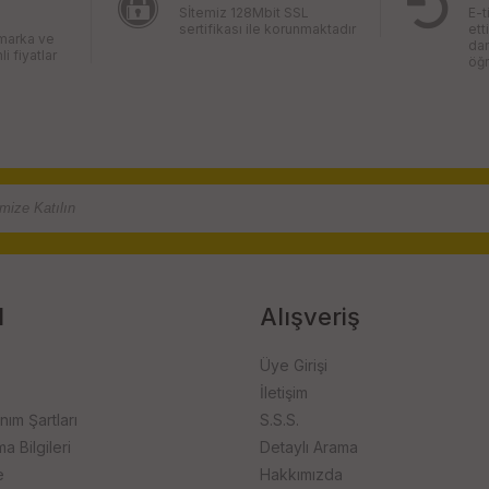
Sİtemiz 128Mbit SSL
E-t
sertifikası ile korunmaktadır
ett
 marka ve
da
li fiyatlar
öğr
l
Alışveriş
Üye Girişi
İletişim
anım Şartları
S.S.S.
 Bilgileri
Detaylı Arama
e
Hakkımızda