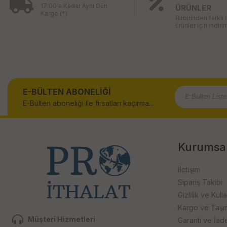
17:00'a Kadar Aynı Gün
ÜRÜNLER
Kargo (*)
Birbirinden farklı
ürünler için indirim
E-BÜLTEN ABONELİĞİ
E-Bülten aboneliği ile fırsatları kaçırma...
Kurumsa
İletişim
Sipariş Takibi
Gizlilik ve Kull
Kargo ve Taşıma
Müşteri Hizmetleri
Garanti ve İad