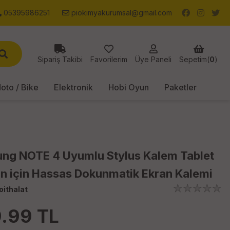
05395986251
piokimyakurumsal@gmail.com
Sipariş Takibi
Favorilerim
Üye Paneli
Sepetim(
0
)
oto / Bike
Elektronik
Hobi Oyun
Paketler
ng NOTE 4 Uyumlu Stylus Kalem Tablet
on için Hassas Dokunmatik Ekran Kalemi
oithalat
.99
TL