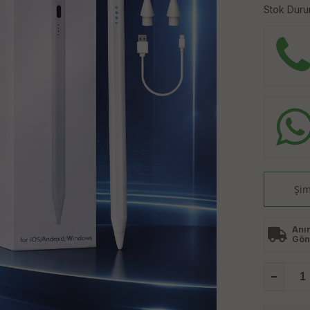
Stok Duru
Şim
Anı
Gön