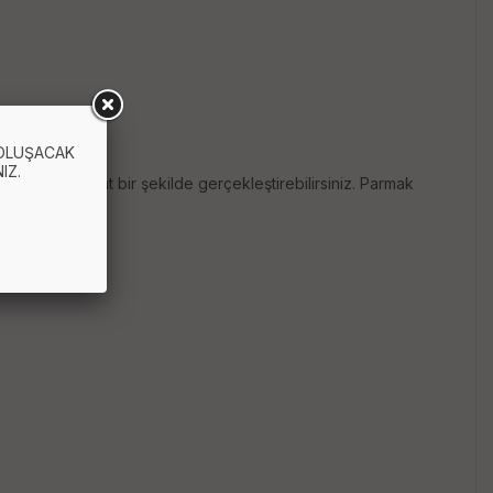
 OLUŞACAK
IZ.
çok daha rahat bir şekilde gerçekleştirebilirsiniz. Parmak