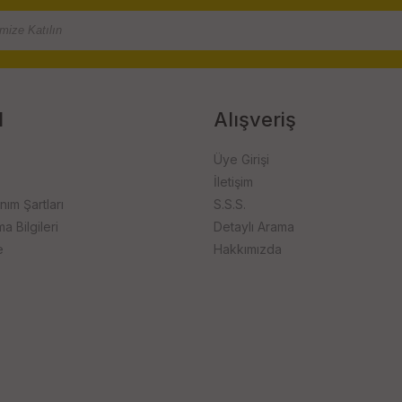
l
Alışveriş
Üye Girişi
İletişim
anım Şartları
S.S.S.
 Bilgileri
Detaylı Arama
e
Hakkımızda