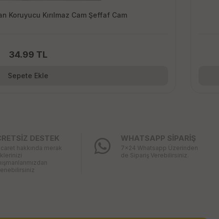
n Koruyucu Kırılmaz Cam Şeffaf Cam
34.99 TL
Sepete Ekle
CRETSİZ DESTEK
WHATSAPP SİPARİŞ
icaret hakkında merak
7x24 Whatsapp Üzerinden
iklerinizi
de Sipariş Verebilirsiniz.
nışmanlarımızdan
enebilirsiniz