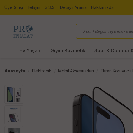
Üye Girişi
İletişim
S.S.S.
Detaylı Arama
Hakkımızda
Ev Yaşam
Giyim Kozmetik
Spor & Outdoor &
Anasayfa
Elektronik
Mobil Aksesuarları
Ekran Koruyucu F