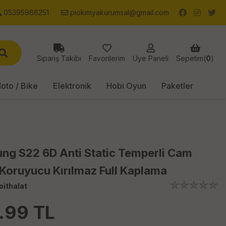
05395986251
piokimyakurumsal@gmail.com
Sipariş Takibi
Favorilerim
Üye Paneli
Sepetim(
0
)
oto / Bike
Elektronik
Hobi Oyun
Paketler
ng S22 6D Anti Static Temperli Cam
Koruyucu Kırılmaz Full Kaplama
oithalat
.99
TL