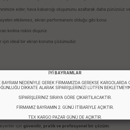
 minimize eder; hava kabarcığı oluşumunu azaltarak daha pürüzsüz ve 
siyetini etkilemez, ekran performansını olduğu gibi korur.
n kırılma riskini düşürür.
r için ideal bir ekran koruma çözümüdür.
azaltır
İYİ BAYRAMLAR
 BAYRAM NEDENİYLE GEREK FİRMAMIZDA GEREKSE KARGOLARDA
ĞUNLUĞU DİKKATE ALARAK SİPARİŞLERİNİZİ LÜTFEN BEKLETMEYIN
SİPARİŞLERİNİZ SIRAYA GÖRE ÇIKARTILACAKTIR.
FİRMAMIZ BAYRAMIN 2. GÜNÜ İTİBARİYLE AÇIKTIR.
TEX KARGO PAZAR GÜNÜ DE AÇIKTIR.
eyenler için
güvenilir, pratik ve profesyonel bir çözüm
.