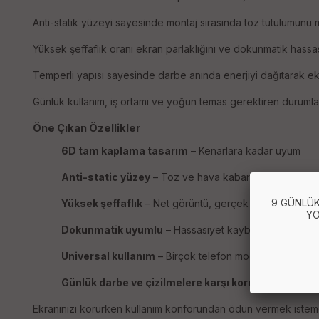
Anti-statik yüzeyi sayesinde montaj sırasında toz tutulumunu
Yüksek şeffaflık oranı ekran parlaklığını ve dokunmatik hassa
Temperli yapısı sayesinde darbe anında enerjiyi dağıtarak ekra
Günlük kullanım, iş ortamı ve yoğun temas gerektiren durumla
Öne Çıkan Özellikler
6D tam kaplama tasarım
– Kenarlara kadar uyum
Anti-static yüzey
– Toz ve hava kabarcığı oluşumunu 
9 GÜNLÜK
Yüksek şeffaflık
– Net görüntü, gerçek renkler
YO
Dokunmatik uyumlu
– Hassasiyet kaybı yaşatmaz
Universal kullanım
– Birçok telefon modeliyle uyumlu
Günlük darbe ve çizilmelere karşı koruma
Ekranınızı korurken kullanım konforundan ödün vermek istem