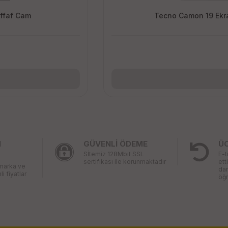
effaf Cam
Tecno Camon 19 Ekra
I
GÜVENLİ ÖDEME
Ü
Sİtemiz 128Mbit SSL
E-t
sertifikası ile korunmaktadır
ett
 marka ve
da
li fiyatlar
öğr