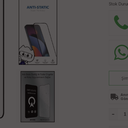
Stok Duru
Şim
Anı
Gön