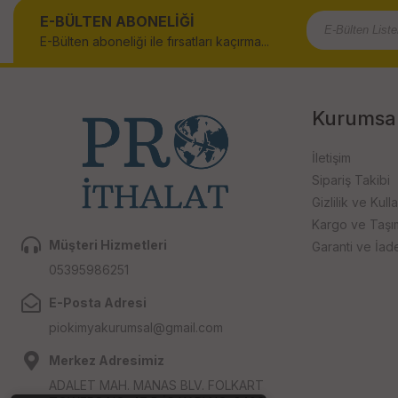
E-BÜLTEN ABONELİĞİ
E-Bülten aboneliği ile fırsatları kaçırma...
Kurumsa
İletişim
Sipariş Takibi
Gizlilik ve Kull
Kargo ve Taşıma
Müşteri Hizmetleri
Garanti ve İad
05395986251
E-Posta Adresi
piokimyakurumsal@gmail.com
Merkez Adresimiz
ADALET MAH. MANAS BLV. FOLKART