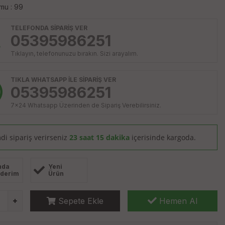
mu : 99
TELEFONDA SİPARİŞ VER
05395986251
Tıklayın, telefonunuzu bırakın. Sizi arayalım.
TIKLA WHATSAPP İLE SİPARİŞ VER
05395986251
7x24 Whatsapp Üzerinden de Sipariş Verebilirsiniz.
di sipariş verirseniz
23 saat 15 dakika
içerisinde kargoda.
nda
Yeni
derim
Ürün
Sepete Ekle
Hemen Al