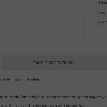
Ürünü 
·
Fiyatı
·
Aklımd
·
TAKSİT SEÇENEKLERİ
cu Kırılmaz Full Kaplama
Anti-Static Temperli Cam
, telefon modelinizle uyumlu
sağlam
yap
 çizilmelere ve dış etkenlere karşı etkili biçimde korur.