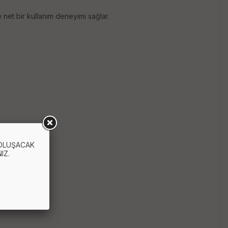
net bir kullanım deneyimi sağlar.
 OLUŞACAK
IZ.