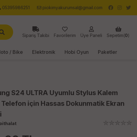
05395986251
piokimyakurumsal@gmail.com
Sipariş Takibi
Favorilerim
Üye Paneli
Sepetim(
0
)
oto / Bike
Elektronik
Hobi Oyun
Paketler
ng S24 ULTRA Uyumlu Stylus Kalem
 Telefon için Hassas Dokunmatik Ekran
i
oithalat