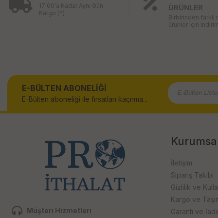
17:00'a Kadar Aynı Gün
ÜRÜNLER
Kargo (*)
Birbirinden farklı
ürünler için indirim
E-BÜLTEN ABONELİĞİ
E-Bülten aboneliği ile fırsatları kaçırma...
Kurumsa
İletişim
Sipariş Takibi
Gizlilik ve Kull
Kargo ve Taşıma
Müşteri Hizmetleri
Garanti ve İad