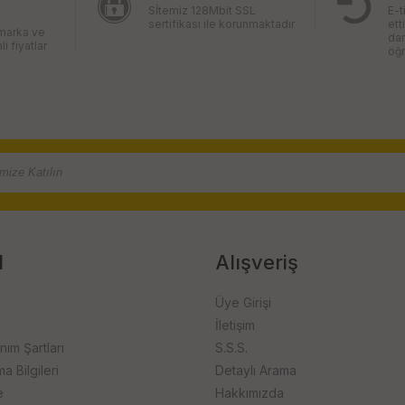
Sİtemiz 128Mbit SSL
E-t
sertifikası ile korunmaktadır
ett
 marka ve
da
li fiyatlar
öğr
l
Alışveriş
Üye Girişi
İletişim
anım Şartları
S.S.S.
 Bilgileri
Detaylı Arama
e
Hakkımızda