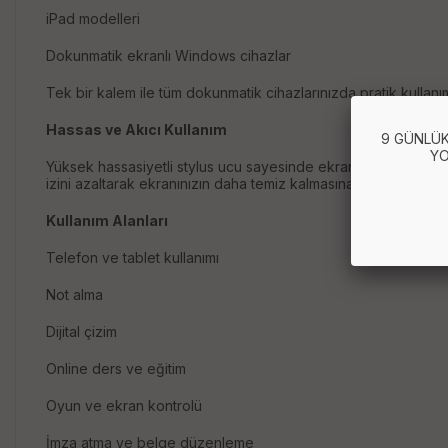
iPad modelleri
Dokunmatik ekranlı Windows cihazlar
Tek bir kalem ile tüm dokunmatik cihazlarınızda pratik kullanım
Hassas ve Akıcı Kullanım
9 GÜNLÜK
YO
Yüksek hassasiyetli stylus ucu sayesinde ekranda gecikme yaşa
izini azaltarak ekranınızın daha temiz kalmasına da yardımcı ol
Kullanım Alanları
Telefon ve tablet kullanımı
Not alma
Dijital çizim
Online ders ve eğitim
Oyun ve ekran kontrolü
İmza atma ve belge düzenleme