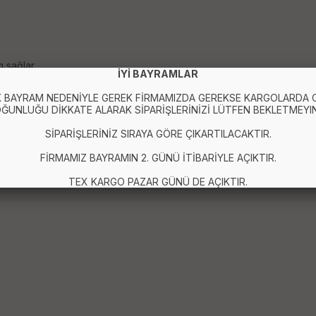
 sağlar.
İYİ BAYRAMLAR
 BAYRAM NEDENİYLE GEREK FİRMAMIZDA GEREKSE KARGOLARDA
ĞUNLUĞU DİKKATE ALARAK SİPARİŞLERİNİZİ LÜTFEN BEKLETMEYIN
madan yazı yazabilir, çizim yapabilir ve dokunmatik kontrollerinizi 
ur.
SİPARİŞLERİNİZ SIRAYA GÖRE ÇIKARTILACAKTIR.
FİRMAMIZ BAYRAMIN 2. GÜNÜ İTİBARİYLE AÇIKTIR.
TEX KARGO PAZAR GÜNÜ DE AÇIKTIR.