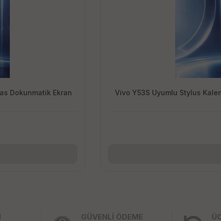
sas Dokunmatik Ekran
Vivo Y53S Uyumlu Stylus Kale
I
GÜVENLİ ÖDEME
Ü