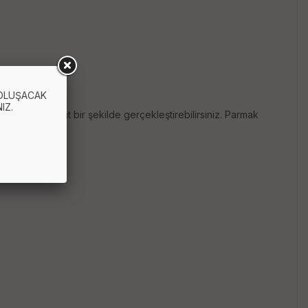
 OLUŞACAK
IZ.
çok daha rahat bir şekilde gerçekleştirebilirsiniz. Parmak