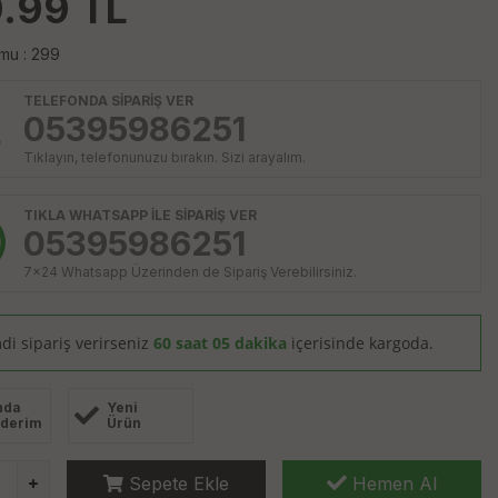
.99
TL
mu : 299
TELEFONDA SİPARİŞ VER
05395986251
Tıklayın, telefonunuzu bırakın. Sizi arayalım.
TIKLA WHATSAPP İLE SİPARİŞ VER
05395986251
7x24 Whatsapp Üzerinden de Sipariş Verebilirsiniz.
di sipariş verirseniz
60 saat 05 dakika
içerisinde kargoda.
nda
Yeni
derim
Ürün
Sepete Ekle
Hemen Al