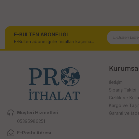
E-BÜLTEN ABONELİĞİ
E-Bülten aboneliği ile fırsatları kaçırma...
Kurumsa
İletişim
Sipariş Takibi
Gizlilik ve Kull
Kargo ve Taşıma
Müşteri Hizmetleri
Garanti ve İad
05395986251
E-Posta Adresi