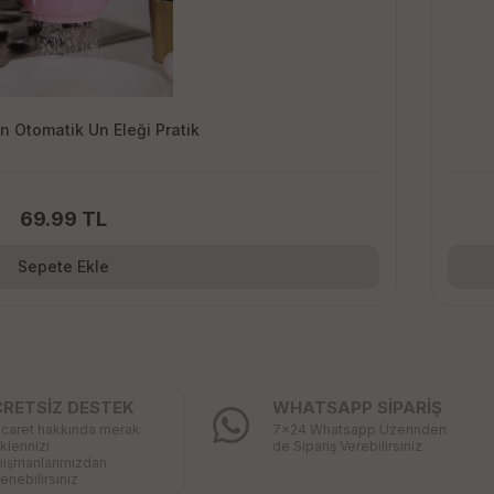
n Otomatik Un Eleği Pratik
69.99 TL
Sepete Ekle
CRETSİZ DESTEK
WHATSAPP SİPARİŞ
icaret hakkında merak
7x24 Whatsapp Üzerinden
iklerinizi
de Sipariş Verebilirsiniz.
nışmanlarımızdan
enebilirsiniz