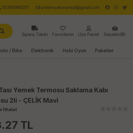
05395986251
piokimyakurumsal@gmail.com
Sipariş Takibi
Favorilerim
Üye Paneli
Sepetim(
0
)
oto / Bike
Elektronik
Hobi Oyun
Paketler
 Tası Yemek Termosu Saklama Kabı
u 2li - ÇELİK Mavi
o İthalat
.27
TL