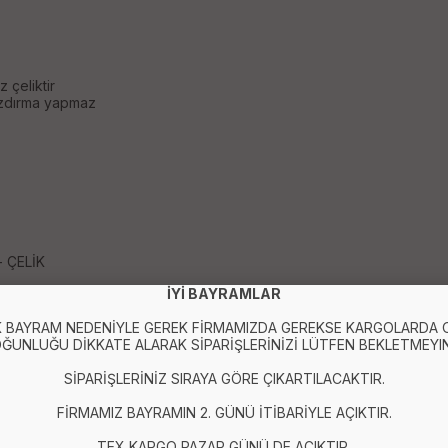
 çeliktir
sızdırma yapmaz
- ÇELİK
İYİ BAYRAMLAR
 BAYRAM NEDENİYLE GEREK FİRMAMIZDA GEREKSE KARGOLARDA
ĞUNLUĞU DİKKATE ALARAK SİPARİŞLERİNİZİ LÜTFEN BEKLETMEYIN
SİPARİŞLERİNİZ SIRAYA GÖRE ÇIKARTILACAKTIR.
FİRMAMIZ BAYRAMIN 2. GÜNÜ İTİBARİYLE AÇIKTIR.
TEX KARGO PAZAR GÜNÜ DE AÇIKTIR.