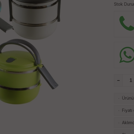
Stok Duru
Ürünü 
·
Fiyatı
·
Aklımd
·