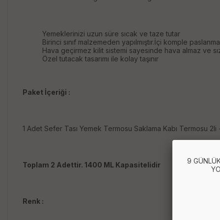
Yemeklerinizi uzun süre sıcak ve taze tutar
Birinci sınıf malzemeden yapılmıştır.İçi komple paslanmaz
Hava geçirmez kilit sistemi sayesinde hava almaz ve 
Özel tutacak tasarımı ile kolay taşınır
Paket İçeriği :
1 Adet Sefer Tası Yemek Termosu Saklama Kabı Termosu 2li 
9 GÜNLÜK
Toplam 2 Adettir. 1400 ML Kapasitelidir
YO
Renk :