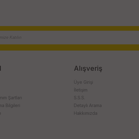
l
Alışveriş
Üye Girişi
İletişim
anım Şartları
S.S.S.
 Bilgileri
Detaylı Arama
e
Hakkımızda