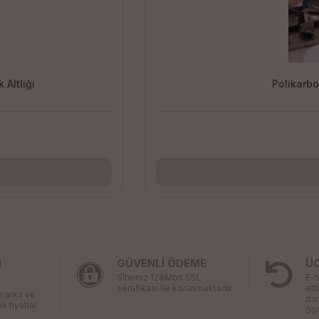
 Altlığı
Polikarbo
I
GÜVENLİ ÖDEME
Ü
Sİtemiz 128Mbit SSL
E-t
sertifikası ile korunmaktadır
ett
 marka ve
da
li fiyatlar
öğr