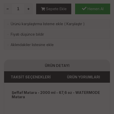
Sepete Ekle
Hemen Al
Ürünü karşılaştırma listeme ekle
(
Karşılaştır
)
·
Fiyatı düşünce bildir
·
Aklımdakiler listesine ekle
·
ÜRÜN DETAYI
TAKSİT SEÇENEKLERİ
ÜRÜN YORUMLARI
Şeffaf Matara - 2000 ml - 67,6 oz - WATERMODE
Matara