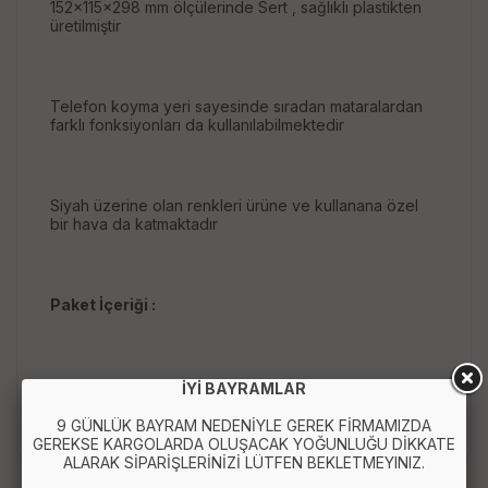
152x115x298 mm ölçülerinde Sert , sağlıklı plastikten
üretilmiştir
Telefon koyma yeri sayesinde sıradan mataralardan
farklı fonksiyonları da kullanılabilmektedir
Siyah üzerine olan renkleri ürüne ve kullanana özel
bir hava da katmaktadır
Paket İçeriği :
1 Adet Şeffaf Matara - 2000 ml - 67,6 oz -
İYİ BAYRAMLAR
WATERMODE Matara
9 GÜNLÜK BAYRAM NEDENİYLE GEREK FİRMAMIZDA
GEREKSE KARGOLARDA OLUŞACAK YOĞUNLUĞU DİKKATE
ALARAK SİPARİŞLERİNİZİ LÜTFEN BEKLETMEYINIZ.