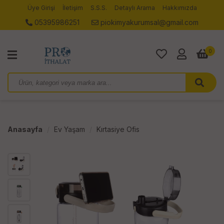
Üye Girişi
İletişim
S.S.S.
Detaylı Arama
Hakkımızda
05395986251
piokimyakurumsal@gmail.com
0
Anasayfa
Ev Yaşam
Kırtasiye Ofis