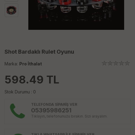
Shot Bardaklı Rulet Oyunu
Marka:
Pro İthalat
598.49
TL
Stok Durumu : 0
TELEFONDA SİPARİŞ VER
05395986251
Tıklayın, telefonunuzu bırakın. Sizi arayalım.
TIKLA WHATSAPP İLE SİPARİŞ VER