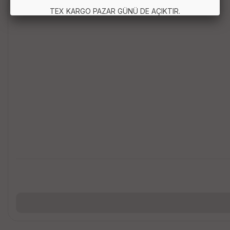
TEX KARGO PAZAR GÜNÜ DE AÇIKTIR.
Masa Tenisi Seti (2 Raket 
91.67 TL
Sepete Ekle