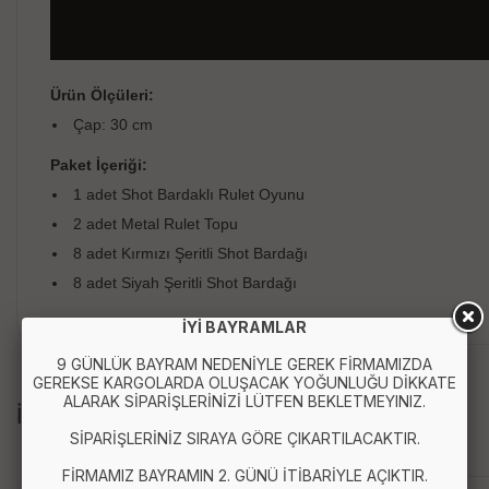
Ürün Ölçüleri:
Çap: 30 cm
Paket İçeriği:
1 adet Shot Bardaklı Rulet Oyunu
2 adet Metal Rulet Topu
8 adet Kırmızı Şeritli Shot Bardağı
8 adet Siyah Şeritli Shot Bardağı
İYİ BAYRAMLAR
9 GÜNLÜK BAYRAM NEDENİYLE GEREK FİRMAMIZDA
GEREKSE KARGOLARDA OLUŞACAK YOĞUNLUĞU DİKKATE
ALARAK SİPARİŞLERİNİZİ LÜTFEN BEKLETMEYINIZ.
İLGİLİ ÜRÜNLER
SİPARİŞLERİNİZ SIRAYA GÖRE ÇIKARTILACAKTIR.
FİRMAMIZ BAYRAMIN 2. GÜNÜ İTİBARİYLE AÇIKTIR.