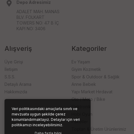
Depo Adresimiz
ADALET MAH. MANAS
BLV. FOLKART
TOWERS NO: 47 B İÇ
KAPI NO: 3406
Alışveriş
Kategoriler
Üye Girişi
Ev Yaşam
İletişim
Giyim Kozmetik
S.S.S.
Spor & Outdoor & Sağlık
Detaylı Arama
Anne Bebek
Hakkımızda
Yapı Market Hırdavat
Oto / Moto / Bike
Elektronik
Veri politikasındaki amaçlarla sınırlı ve
Hobi Oyun
mevzuata uygun şekilde çerez
konumlandırmaktayız. Detaylar için veri
Paketler
politikamızı inceleyebilirsiniz.
Toptan & Üretim Ürünlerimiz
Daha fazla bilgi