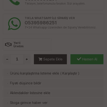
Tıklayın, telefonunuzu bırakın. Sizi arayalım.
TIKLA WHATSAPP İLE SİPARİŞ VER
05395986251
7x24 Whatsapp Üzerinden de Sipariş Verebilirsiniz.
Yerli
Üretim
Sepete Ekle
Hemen Al
Ürünü karşılaştırma listeme ekle
(
Karşılaştır
)
·
Fiyatı düşünce bildir
·
Aklımdakiler listesine ekle
·
Stoga girince haber ver
·