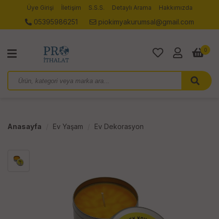
Üye Girişi
İletişim
S.S.S.
Detaylı Arama
Hakkımızda
05395986251
piokimyakurumsal@gmail.com
0
Anasayfa
Ev Yaşam
Ev Dekorasyon