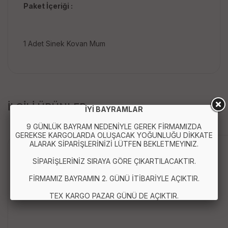
Paket İçeriği :
1 Adet Sinek Kovan Mum
İLGİLİ ÜRÜNLER
İYİ BAYRAMLAR
9 GÜNLÜK BAYRAM NEDENİYLE GEREK FİRMAMIZDA
GEREKSE KARGOLARDA OLUŞACAK YOĞUNLUĞU DİKKATE
ALARAK SİPARİŞLERİNİZİ LÜTFEN BEKLETMEYINIZ.
Anında Kargo
SİPARİŞLERİNİZ SIRAYA GÖRE ÇIKARTILACAKTIR.
FİRMAMIZ BAYRAMIN 2. GÜNÜ İTİBARİYLE AÇIKTIR.
TEX KARGO PAZAR GÜNÜ DE AÇIKTIR.