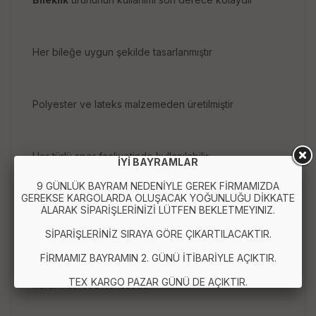
Her bileğe uygun şekilde tasarlanmıştır
Polyester ve lateks malzemeden üretilmiştir
Her türlü spor faaliyetinde kullanılabilir
İYİ BAYRAMLAR
9 GÜNLÜK BAYRAM NEDENİYLE GEREK FİRMAMIZDA
GEREKSE KARGOLARDA OLUŞACAK YOĞUNLUĞU DİKKATE
Bu sayede hem bileklerinizi koruyacak hem de
ALARAK SİPARİŞLERİNİZİ LÜTFEN BEKLETMEYINIZ.
destek olacaktır
SİPARİŞLERİNİZ SIRAYA GÖRE ÇIKARTILACAKTIR.
FİRMAMIZ BAYRAMIN 2. GÜNÜ İTİBARİYLE AÇIKTIR.
Böylece herhangi bir riske karşı bileklerinizin
TEX KARGO PAZAR GÜNÜ DE AÇIKTIR.
korunması söz konusudur