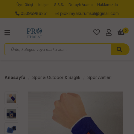
Üye Girişi
İletişim
S.S.S.
Detaylı Arama
Hakkımızda
05395986251
piokimyakurumsal@gmail.com
0
Anasayfa
Spor & Outdoor & Sağlık
Spor Aletleri