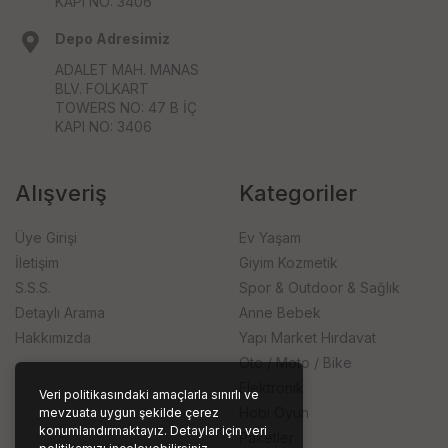
KAPI NO: 3406
Depo Adresimiz
ADALET MAH. MANAS
BLV. FOLKART
TOWERS NO: 47 B İÇ
KAPI NO: 3406
Alışveriş
Kategoriler
Üye Girişi
Ev Yaşam
İletişim
Giyim Kozmetik
S.S.S.
Spor & Outdoor & Sağlık
Detaylı Arama
Anne Bebek
Hakkımızda
Yapı Market Hırdavat
Oto / Moto / Bike
Elektronik
Veri politikasındaki amaçlarla sınırlı ve
Hobi Oyun
mevzuata uygun şekilde çerez
konumlandırmaktayız. Detaylar için veri
Paketler