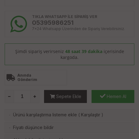
TIKLA WHATSAPP İLE SİPARİŞ VER
05395986251
7x24 Whatsapp Üzerinden de Sipariş Verebilirsiniz.
Şimdi sipariş verirseniz
48 saat 39 dakika
içerisinde
kargoda.
Anında
Gönderim
Sepete Ekle
Hemen Al
Ürünü karşılaştırma listeme ekle
(
Karşılaştır
)
·
Fiyatı düşünce bildir
·