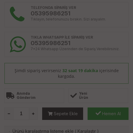
TELEFONDA SİPARİŞ VER
05395986251
Tıklayın, telefonunuzu bırakın. Sizi arayalım.
TIKLA WHATSAPP İLE SİPARİŞ VER
05395986251
7x24 Whatsapp Üzerinden de Sipariş Verebilirsiniz.
Şimdi sipariş verirseniz
32 saat 19 dakika
içerisinde
kargoda.
Anında
Yeni
Gönderim
Ürün
Sepete Ekle
Hemen Al
Ürünü karşılaştırma listeme ekle
(
Karşılaştır
)
·