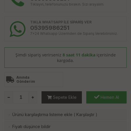
Tıklayın, telefonunuzu bırakın. Sizi arayalım.
TIKLA WHATSAPP İLE SİPARİŞ VER
05395986251
7x24 Whatsapp Üzerinden de Sipariş Verebilirsiniz.
Şimdi sipariş verirseniz
8 saat 11 dakika
içerisinde
kargoda.
Anında
Gönderim
Sepete Ekle
Hemen Al
Ürünü karşılaştırma listeme ekle
(
Karşılaştır
)
·
Fiyatı düşünce bildir
·