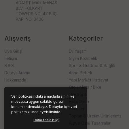
ADALET MAH. MANAS
BLV. FOLKART
TOWERS NO: 47 B İÇ
KAPI NO: 3406
Alışveriş
Kategoriler
Üye Girişi
Ev Yaşam
İletişim
Giyim Kozmetik
S.S.S.
Spor & Outdoor & Sağlık
Detaylı Arama
Anne Bebek
Hakkımızda
Yapı Market Hırdavat
Oto / Moto / Bike
Elektronik
Veri politikasındaki amaçlarla sınırlı ve
Hobi Oyun
mevzuata uygun şekilde çerez
konumlandırmaktayız. Detaylar için veri
Paketler
politikamızı inceleyebilirsiniz.
Toptan & Üretim Ürünlerimiz
Daha fazla bilgi
Kişiye Özel Tasarımlar