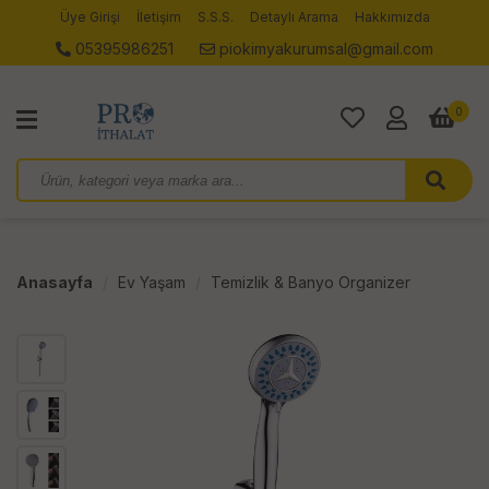
Üye Girişi
İletişim
S.S.S.
Detaylı Arama
Hakkımızda
05395986251
piokimyakurumsal@gmail.com
0
Anasayfa
Ev Yaşam
Temizlik & Banyo Organizer