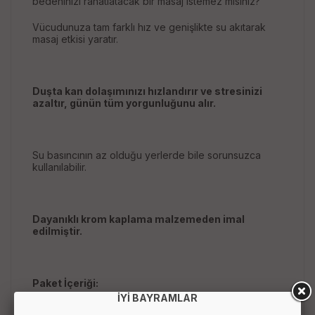
bedeninizi rahatlatacak bir masaj istemez misiniz?
Vücudunuza tam farklı hız ve genişlikte su akıtarak
masaj etkisi yaratır.
Duşta kan dolaşımınızı hızlandırır ve stresinizi
azaltır, günün tüm yorgunluğunu alır.
Su basıncının az olduğu yerlerde bile sorunsuzca
kullanılabilir.
Dayanıklı krom kaplama malzemeden imal
edilmiştir.
Paket İçeriği:
İYİ BAYRAMLAR