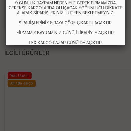
9 GÜNLÜK BAYRAM NEDENİYLE GEREK FİRMAMIZDA
GEREKSE KARGOLARDA OLUŞACAK YOĞUNLUĞU DİKKATE
1 adet Başlık Sabitleme Aparatı
ALARAK SİPARİŞLERİNİZİ LÜTFEN BEKLETMEYINIZ.
1 adet Duş Başlığı
1 adet Başlık Hortumu
SİPARİŞLERİNİZ SIRAYA GÖRE ÇIKARTILACAKTIR.
FİRMAMIZ BAYRAMIN 2. GÜNÜ İTİBARİYLE AÇIKTIR.
TEX KARGO PAZAR GÜNÜ DE AÇIKTIR.
İLGİLİ ÜRÜNLER
Yerli Üretim
Anında Kargo