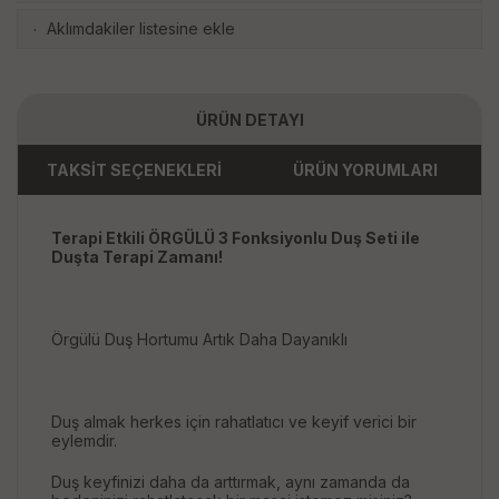
Aklımdakiler listesine ekle
·
ÜRÜN DETAYI
TAKSİT SEÇENEKLERİ
ÜRÜN YORUMLARI
Terapi Etkili ÖRGÜLÜ 3 Fonksiyonlu Duş Seti ile
Duşta Terapi Zamanı!
Örgülü Duş Hortumu Artık Daha Dayanıklı
Duş almak herkes için rahatlatıcı ve keyif verici bir
eylemdir.
Duş keyfinizi daha da arttırmak, aynı zamanda da