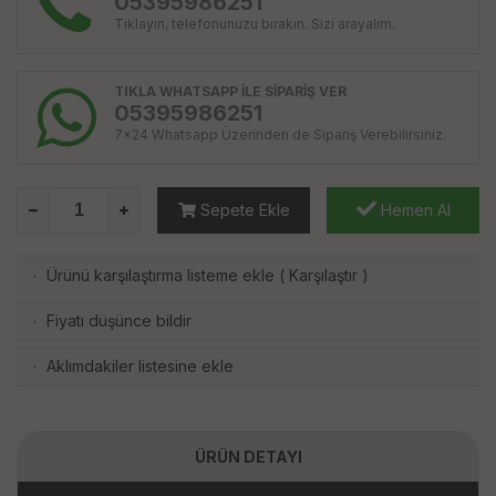
05395986251
Tıklayın, telefonunuzu bırakın. Sizi arayalım.
TIKLA WHATSAPP İLE SİPARİŞ VER
05395986251
7x24 Whatsapp Üzerinden de Sipariş Verebilirsiniz.
Sepete Ekle
Hemen Al
Ürünü karşılaştırma listeme ekle
(
Karşılaştır
)
·
Fiyatı düşünce bildir
·
Aklımdakiler listesine ekle
·
ÜRÜN DETAYI