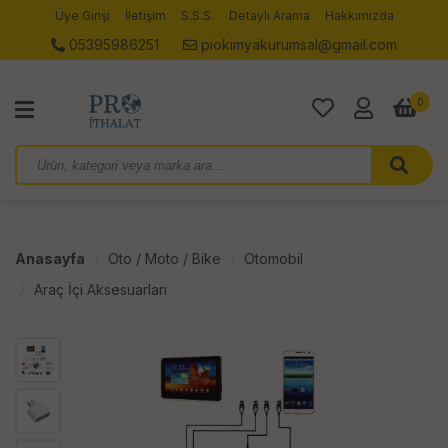
Üye Girişi
İletişim
S.S.S.
Detaylı Arama
Hakkımızda
05395986251
piokimyakurumsal@gmail.com
0
Anasayfa
Oto / Moto / Bike
Otomobil
Araç İçi Aksesuarları