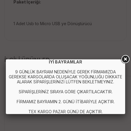
Paket İçeriği:
1 Adet Usb to Micro USB ye Dönüştürücü
İLGİLİ ÜRÜNLER
İYİ BAYRAMLAR
9 GÜNLÜK BAYRAM NEDENİYLE GEREK FİRMAMIZDA
GEREKSE KARGOLARDA OLUŞACAK YOĞUNLUĞU DİKKATE
ALARAK SİPARİŞLERİNİZİ LÜTFEN BEKLETMEYINIZ.
Yerli Üretim
SİPARİŞLERİNİZ SIRAYA GÖRE ÇIKARTILACAKTIR.
FİRMAMIZ BAYRAMIN 2. GÜNÜ İTİBARİYLE AÇIKTIR.
TEX KARGO PAZAR GÜNÜ DE AÇIKTIR.