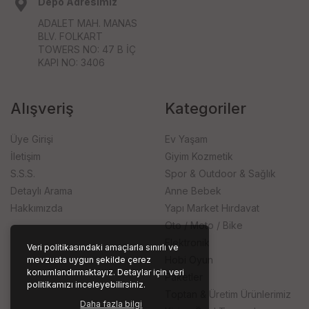
Depo Adresimiz
ADALET MAH. MANAS
BLV. FOLKART
TOWERS NO: 47 B İÇ
KAPI NO: 3406
Alışveriş
Kategoriler
Üye Girişi
Ev Yaşam
İletişim
Giyim Kozmetik
S.S.S.
Spor & Outdoor & Sağlık
Detaylı Arama
Anne Bebek
Hakkımızda
Yapı Market Hırdavat
Oto / Moto / Bike
Elektronik
Veri politikasındaki amaçlarla sınırlı ve
Hobi Oyun
mevzuata uygun şekilde çerez
konumlandırmaktayız. Detaylar için veri
Paketler
politikamızı inceleyebilirsiniz.
Toptan & Üretim Ürünlerimiz
Daha fazla bilgi