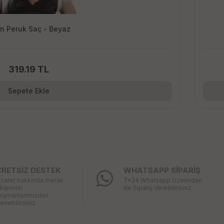
n Peruk Saç - Beyaz
319.19 TL
Sepete Ekle
CRETSİZ DESTEK
WHATSAPP SİPARİŞ
icaret hakkında merak
7x24 Whatsapp Üzerinden
iklerinizi
de Sipariş Verebilirsiniz.
nışmanlarımızdan
enebilirsiniz