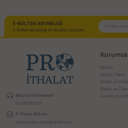
E-BÜLTEN ABONELİĞİ
E-Bülten aboneliği ile fırsatları kaçırma...
Kurumsa
İletişim
Sipariş Takibi
Gizlilik ve Kull
Kargo ve Taşıma
Müşteri Hizmetleri
Garanti ve İad
05395986251
E-Posta Adresi
piokimyakurumsal@gmail.com