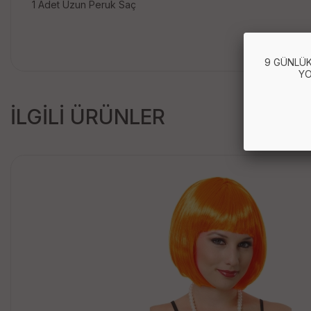
1 Adet Uzun Peruk Saç
9 GÜNLÜK
YO
İLGİLİ ÜRÜNLER