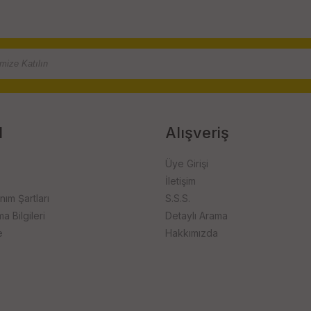
l
Alışveriş
Üye Girişi
İletişim
anım Şartları
S.S.S.
 Bilgileri
Detaylı Arama
e
Hakkımızda