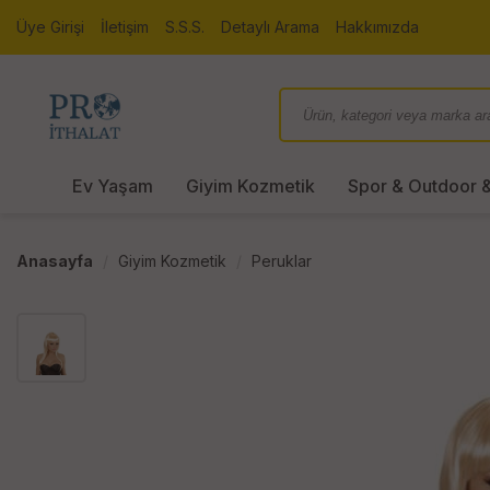
Üye Girişi
İletişim
S.S.S.
Detaylı Arama
Hakkımızda
Ev Yaşam
Giyim Kozmetik
Spor & Outdoor &
Anasayfa
Giyim Kozmetik
Peruklar