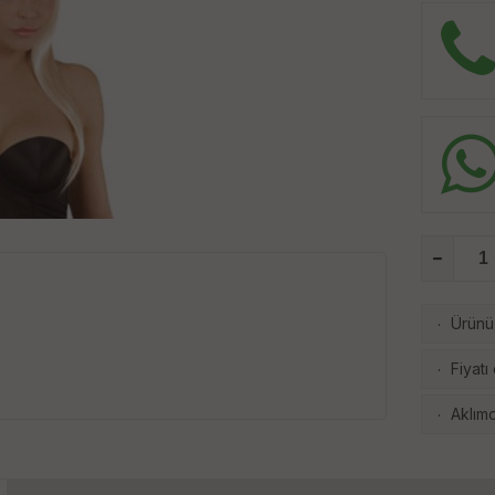
Ürünü 
·
Fiyatı
·
Aklımd
·