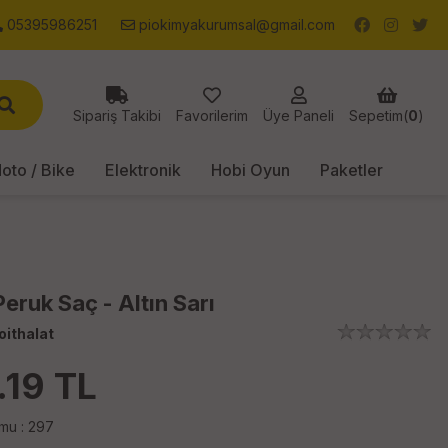
05395986251
piokimyakurumsal@gmail.com
Sipariş Takibi
Favorilerim
Üye Paneli
Sepetim(
0
)
oto / Bike
Elektronik
Hobi Oyun
Paketler
eruk Saç - Altın Sarı
oithalat
.19
TL
mu : 297