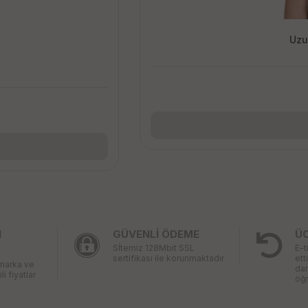
Uzu
I
GÜVENLİ ÖDEME
Ü
Sİtemiz 128Mbit SSL
E-t
sertifikası ile korunmaktadır
ett
 marka ve
da
li fiyatlar
öğr