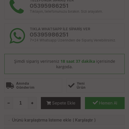
TELEFONDA SİPARİŞ VER
05395986251
Tıklayın, telefonunuzu bırakın. Sizi arayalım.
TIKLA WHATSAPP İLE SİPARİŞ VER
05395986251
7x24 Whatsapp Üzerinden de Sipariş Verebilirsiniz.
Şimdi sipariş verirseniz
18 saat 37 dakika
içerisinde
kargoda.
Anında
Yeni
Gönderim
Ürün
Sepete Ekle
Hemen Al
Ürünü karşılaştırma listeme ekle
(
Karşılaştır
)
·