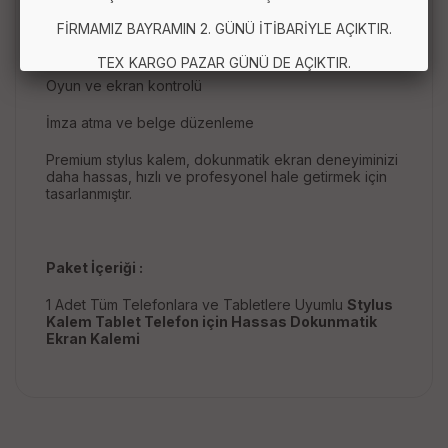
Dijital çizim
FİRMAMIZ BAYRAMIN 2. GÜNÜ İTİBARİYLE AÇIKTIR.
Online ders ve eğitim
TEX KARGO PAZAR GÜNÜ DE AÇIKTIR.
Oyun ve ekran kontrolü
İmza atma ve belge düzenleme
Premium stylus kalem, dokunmatik ekran deneyiminizi
daha hassas, hızlı ve profesyonel hale getirmek için
tasarlanmıştır.
Paket İçeriği :
1 Adet Tüm Telefonlara ve Tabletlere Uyumlu
Stylus
Kalem Tablet Telefon için Hassas Dokunmatik
Ekran Kalemi