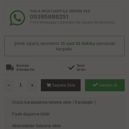
TIKLA WHATSAPP İLE SİPARİŞ VER
05395986251
7x24 Whatsapp Üzerinden de Sipariş Verebilirsiniz.
Şimdi sipariş verirseniz
25 saat 02 dakika
içerisinde
kargoda.
Anında
Yeni
Gönderim
Ürün
Sepete Ekle
Hemen Al
Ürünü karşılaştırma listeme ekle
(
Karşılaştır
)
·
Fiyatı düşünce bildir
·
Aklımdakiler listesine ekle
·