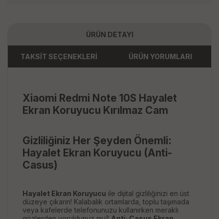
ÜRÜN DETAYI
TAKSİT SEÇENEKLERİ
ÜRÜN YORUMLARI
Xiaomi Redmi Note 10S Hayalet
Ekran Koruyucu Kırılmaz Cam
Gizliliğiniz Her Şeyden Önemli:
Hayalet Ekran Koruyucu (Anti-
Casus)
Hayalet Ekran Koruyucu
ile dijital gizliliğinizi en üst
düzeye çıkarın! Kalabalık ortamlarda, toplu taşımada
veya kafelerde telefonunuzu kullanırken meraklı
gözlerden yoruldunuz mu?
Anti-Casus Ekran