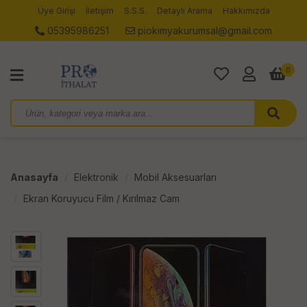
Üye Girişi
İletişim
S.S.S.
Detaylı Arama
Hakkımızda
05395986251
piokimyakurumsal@gmail.com
0
Anasayfa
Elektronik
Mobil Aksesuarları
Ekran Koruyucu Film / Kırılmaz Cam