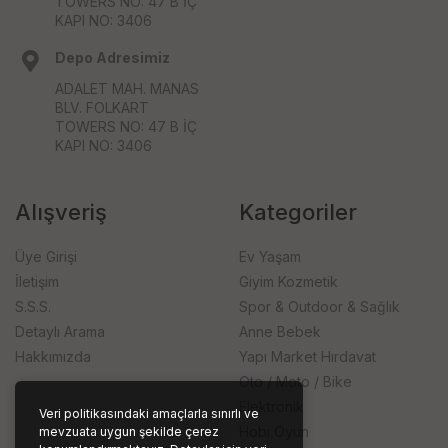
TOWERS NO: 47 B İÇ
KAPI NO: 3406
Depo Adresimiz
ADALET MAH. MANAS
BLV. FOLKART
TOWERS NO: 47 B İÇ
KAPI NO: 3406
Alışveriş
Kategoriler
Üye Girişi
Ev Yaşam
İletişim
Giyim Kozmetik
S.S.S.
Spor & Outdoor & Sağlık
Detaylı Arama
Anne Bebek
Hakkımızda
Yapı Market Hırdavat
Oto / Moto / Bike
Elektronik
Veri politikasındaki amaçlarla sınırlı ve
Hobi Oyun
mevzuata uygun şekilde çerez