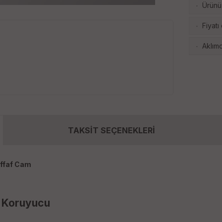
Ürünü 
·
Fiyatı
·
Aklımd
·
TAKSİT SEÇENEKLERİ
effaf Cam
 Koruyucu