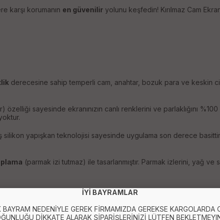
ere karşı korumanın
en güvenilir
yolunu keşfedin! Kırılmaz Cam Ekran
lik
derecesine sahip temperli cam, anahtar, bozuk para ve keskin cis
) özelliği sayesinde ekranınızın canlı renklerini ve parlaklığını %100
yoktur.
miş silikon yapışkan teknolojisi sayesinde uygulama son derece basit
aplama
(parmak izi tutmaz) ile tasarlanmıştır. Parmak izlerini, yağ ve 
İYİ BAYRAMLAR
 BAYRAM NEDENİYLE GEREK FİRMAMIZDA GEREKSE KARGOLARDA
ĞUNLUĞU DİKKATE ALARAK SİPARİŞLERİNİZİ LÜTFEN BEKLETMEYIN