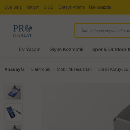
Üye Girişi
İletişim
S.S.S.
Detaylı Arama
Hakkımızda
Ev Yaşam
Giyim Kozmetik
Spor & Outdoor &
Anasayfa
Elektronik
Mobil Aksesuarları
Ekran Koruyucu F