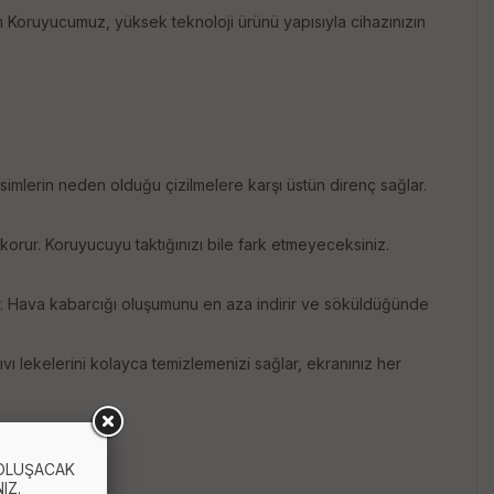
 Koruyucumuz, yüksek teknoloji ürünü yapısıyla cihazınızın
imlerin neden olduğu çizilmelere karşı üstün direnç sağlar.
 korur. Koruyucuyu taktığınızı bile fark etmeyeceksiniz.
tir. Hava kabarcığı oluşumunu en aza indirir ve söküldüğünde
sıvı lekelerini kolayca temizlemenizi sağlar, ekranınız her
 OLUŞACAK
IZ.