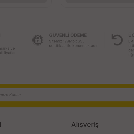
I
GÜVENLİ ÖDEME
Ü
Sİtemiz 128Mbit SSL
E-t
sertifikası ile korunmaktadır
ett
 marka ve
da
li fiyatlar
öğr
l
Alışveriş