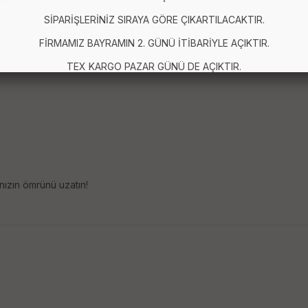
SİPARİŞLERİNİZ SIRAYA GÖRE ÇIKARTILACAKTIR.
FİRMAMIZ BAYRAMIN 2. GÜNÜ İTİBARİYLE AÇIKTIR.
TEX KARGO PAZAR GÜNÜ DE AÇIKTIR.
nızın ömrünü uzatın!