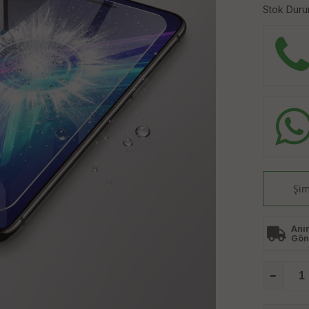
Stok Duru
Şim
Anı
Gön