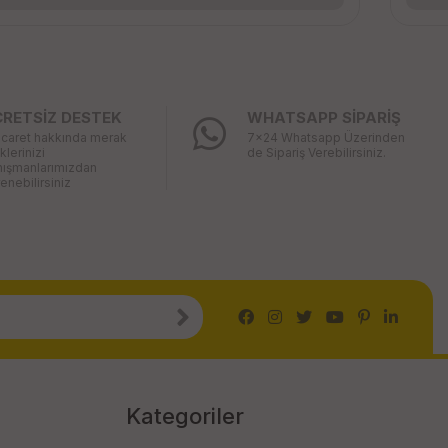
CRETSİZ DESTEK
WHATSAPP SİPARİŞ
icaret hakkında merak
7x24 Whatsapp Üzerinden
iklerinizi
de Sipariş Verebilirsiniz.
nışmanlarımızdan
enebilirsiniz
Kategoriler