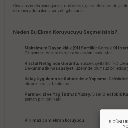
Cihazınızın ekranını günlük darbelere, çizilmelere ve düşmel
ekranını adeta ikinci bir zırh gibi sarar.
Neden Bu Ekran Koruyucuyu Seçmelisiniz?
Maksimum Dayanıklılık (9H Sertlik):
Gerçek
9H sert
Cihazınızın orijinal ekranını hasardan uzak tutar.
Kristal Netliğinde Görüntü:
Yüksek şeffaflık (HD Clear
Dokunmatik hassasiyeti
üzerinde olumsuz bir etkisi 
Kolay Uygulama ve Kabarcıksız Yapışma:
Geliştiril
ekranınızda iz bırakmaz.
Parmak İzi ve Yağ Tutmaz Yüzey:
Özel
Oleofobik K
zaman pırıl pırıl kalır.
Kırılmaz cam ekran koruyucu
9 GÜNLÜK
YO