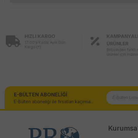
HIZLI KARGO
KAMPANYAL
17:00'a Kadar Aynı Gün
ÜRÜNLER
Kargo (*)
Birbirinden farklı
ürünler için indirim
E-BÜLTEN ABONELİĞİ
E-Bülten aboneliği ile fırsatları kaçırma...
Kurumsa