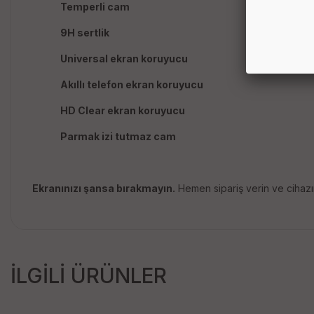
Temperli cam
9H sertlik
Universal ekran koruyucu
Akıllı telefon ekran koruyucu
HD Clear ekran koruyucu
Parmak izi tutmaz cam
Ekranınızı şansa bırakmayın.
Hemen sipariş verin ve cihazı
İLGİLİ ÜRÜNLER