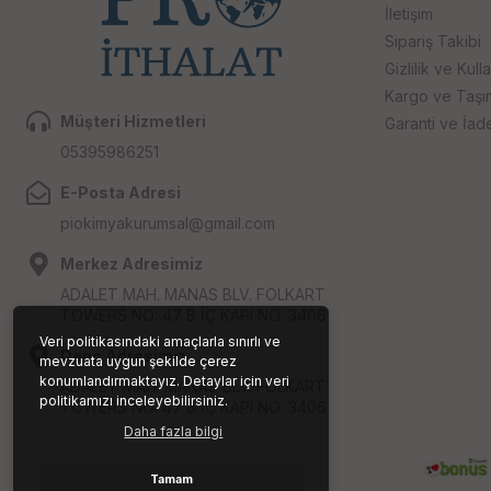
İletişim
Sipariş Takibi
Gizlilik ve Kull
Kargo ve Taşıma
Müşteri Hizmetleri
Garanti ve İad
05395986251
E-Posta Adresi
piokimyakurumsal@gmail.com
Merkez Adresimiz
ADALET MAH. MANAS BLV. FOLKART
TOWERS NO: 47 B İÇ KAPI NO: 3406
Veri politikasındaki amaçlarla sınırlı ve
Depo Adresimiz
mevzuata uygun şekilde çerez
konumlandırmaktayız. Detaylar için veri
ADALET MAH. MANAS BLV. FOLKART
politikamızı inceleyebilirsiniz.
TOWERS NO: 47 B İÇ KAPI NO: 3406
Daha fazla bilgi
Tamam