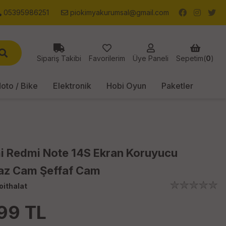
05395986251
piokimyakurumsal@gmail.com
Sipariş Takibi
Favorilerim
Üye Paneli
Sepetim(
0
)
oto / Bike
Elektronik
Hobi Oyun
Paketler
i Redmi Note 14S Ekran Koruyucu
maz Cam Şeffaf Cam
oithalat
99
TL