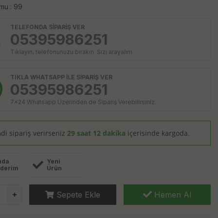
mu : 99
TELEFONDA SİPARİŞ VER
05395986251
Tıklayın, telefonunuzu bırakın. Sizi arayalım.
TIKLA WHATSAPP İLE SİPARİŞ VER
05395986251
7x24 Whatsapp Üzerinden de Sipariş Verebilirsiniz.
di sipariş verirseniz
29 saat 12 dakika
içerisinde kargoda.
nda
Yeni
derim
Ürün
Sepete Ekle
Hemen Al