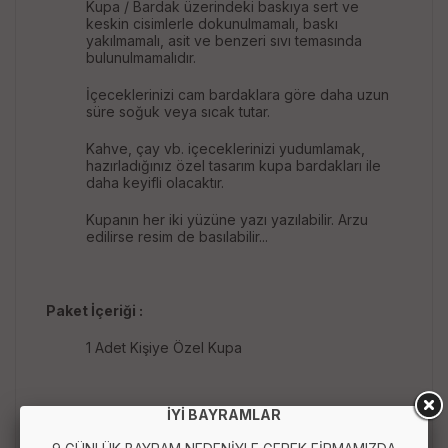
Kupa / Bardak üzerindeki baskıya sert ve
keskin cisimlerle dokunulmamalı, baskı
yakılmamalı, asit ve benzeri sıvı temasında
bulunulmamalıdır.
İçeceklerinizi cam bardaklara göre daha uzun
süre soğuk veya sıcak tutar.
Kahve, çay vb. içeceklerinizi yudumlamak,
hazırladığınız özel tasarım kupa bardakları ile
daha keyifli olacaktır.
Kupanın her iki yüzüne yazı yazılabilir. Arzu
edilirse resim de basılabilir...
Paket İçeriği :
1 Adet Kişiye Özel Kupa
İYİ BAYRAMLAR