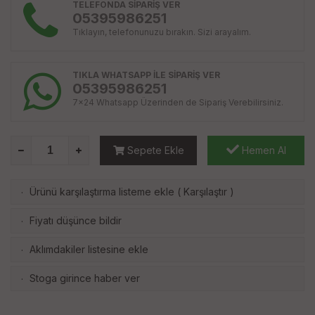
TELEFONDA SİPARİŞ VER
05395986251
Tıklayın, telefonunuzu bırakın. Sizi arayalım.
TIKLA WHATSAPP İLE SİPARİŞ VER
05395986251
7x24 Whatsapp Üzerinden de Sipariş Verebilirsiniz.
Sepete Ekle
Hemen Al
Ürünü karşılaştırma listeme ekle
(
Karşılaştır
)
·
Fiyatı düşünce bildir
·
Aklımdakiler listesine ekle
·
Stoga girince haber ver
·