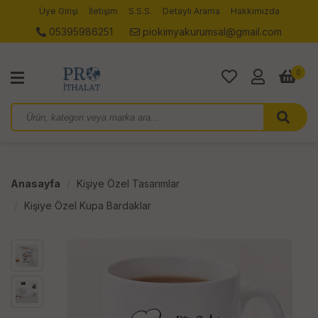
Üye Girişi
İletişim
S.S.S.
Detaylı Arama
Hakkımızda
05395986251
piokimyakurumsal@gmail.com
0
Anasayfa
Kişiye Özel Tasarımlar
Kişiye Özel Kupa Bardaklar