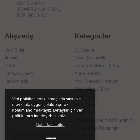
BLV. FOLKART
TOWERS NO: 47 B İÇ
KAPI NO: 3406
Alışveriş
Kategoriler
Üye Girişi
Ev Yaşam
İletişim
Giyim Kozmetik
S.S.S.
Spor & Outdoor & Sağlık
Detaylı Arama
Anne Bebek
Hakkımızda
Yapı Market Hırdavat
Oto / Moto / Bike
Elektronik
Veri politikasındaki amaçlarla sınırlı ve
Hobi Oyun
mevzuata uygun şekilde çerez
konumlandırmaktayız. Detaylar için veri
Paketler
politikamızı inceleyebilirsiniz.
Toptan & Üretim Ürünlerimiz
Daha fazla bilgi
Kişiye Özel Tasarımlar
Tamam