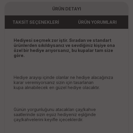
ÜRÜN DETAYI
TAKSİT SEÇENEKLERİ
ÜRÜN YORUMLARI
Hediyesi seçmek zor iştir. Sıradan ve standart
ürünlerden sıkıldıysanız ve sevdiğiniz kişiye ona
özel bir hediye arıyorsanız, bu kupalar tam size
göre.
Hediye arayışı içinde olanlar ne hediye alacağınıza
karar veremiyorsanız sizin için tasarlanan
kupa alınabilecek en güzel hediye olacaktır.
Günün yorgunluğunu atacakları çay/kahve
saatlerinde sizin eşsiz hediyeniz eşliğinde
çay/kahvelerini keyifle içeceklerdir.