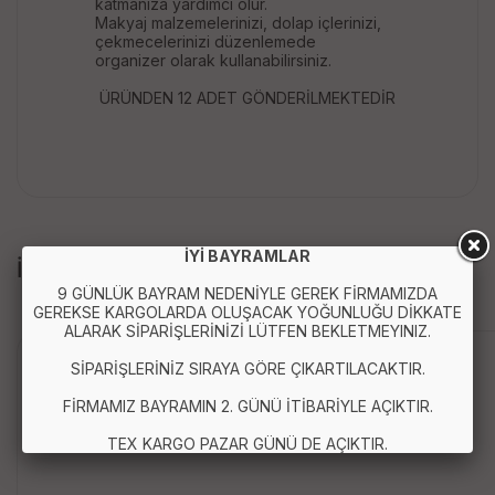
katmanıza yardımcı olur.
Makyaj malzemelerinizi, dolap içlerinizi,
çekmecelerinizi düzenlemede
organizer olarak kullanabilirsiniz.
ÜRÜNDEN 12 ADET GÖNDERİLMEKTEDİR
İYİ BAYRAMLAR
İLGİLİ ÜRÜNLER
9 GÜNLÜK BAYRAM NEDENİYLE GEREK FİRMAMIZDA
GEREKSE KARGOLARDA OLUŞACAK YOĞUNLUĞU DİKKATE
ALARAK SİPARİŞLERİNİZİ LÜTFEN BEKLETMEYINIZ.
SİPARİŞLERİNİZ SIRAYA GÖRE ÇIKARTILACAKTIR.
FİRMAMIZ BAYRAMIN 2. GÜNÜ İTİBARİYLE AÇIKTIR.
TEX KARGO PAZAR GÜNÜ DE AÇIKTIR.