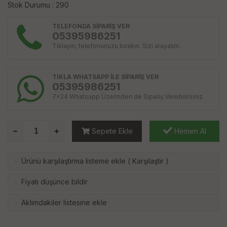
Stok Durumu : 290
TELEFONDA SİPARİŞ VER
05395986251
Tıklayın, telefonunuzu bırakın. Sizi arayalım.
TIKLA WHATSAPP İLE SİPARİŞ VER
05395986251
7x24 Whatsapp Üzerinden de Sipariş Verebilirsiniz.
Sepete Ekle
Hemen Al
Ürünü karşılaştırma listeme ekle
(
Karşılaştır
)
·
Fiyatı düşünce bildir
·
Aklımdakiler listesine ekle
·