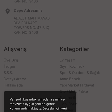
KAPI NO: 3406
Depo Adresimiz
ADALET MAH. MANAS
BLV. FOLKART
TOWERS NO: 47 B İÇ
KAPI NO: 3406
Alışveriş
Kategoriler
Üye Girişi
Ev Yaşam
İletişim
Giyim Kozmetik
S.S.S.
Spor & Outdoor & Sağlık
Detaylı Arama
Anne Bebek
Hakkımızda
Yapı Market Hırdavat
Oto / Moto / Bike
Elektronik
Veri politikasındaki amaçlarla sınırlı ve
Hobi Oyun
mevzuata uygun şekilde çerez
konumlandırmaktayız. Detaylar için veri
Paketler