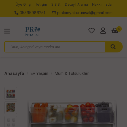
Üye Girişi
İletişim
S.S.S.
Detaylı Arama
Hakkımızda
05395986251
piokimyakurumsal@gmail.com
0
Anasayfa
Ev Yaşam
Mum & Tütsülükler