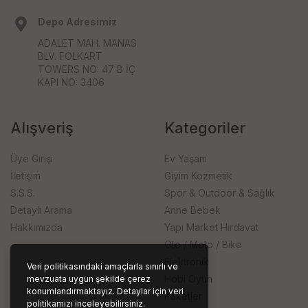
Depo Adresimiz
ADALET MAH. MANAS
BLV. FOLKART
TOWERS NO: 47 B İÇ
KAPI NO: 3406
Alışveriş
Kategoriler
Üye Girişi
Ev Yaşam
İletişim
Giyim Kozmetik
S.S.S.
Spor & Outdoor & Sağlık
Detaylı Arama
Anne Bebek
Hakkımızda
Yapı Market Hırdavat
Oto / Moto / Bike
Elektronik
Veri politikasındaki amaçlarla sınırlı ve
Hobi Oyun
mevzuata uygun şekilde çerez
konumlandırmaktayız. Detaylar için veri
Paketler
politikamızı inceleyebilirsiniz.