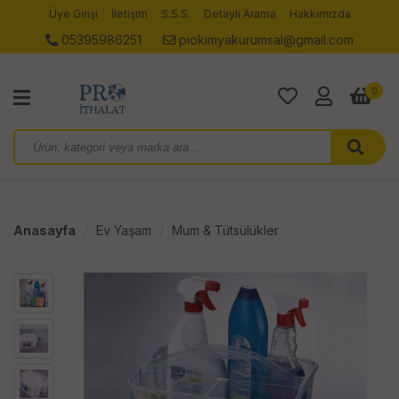
Üye Girişi
İletişim
S.S.S.
Detaylı Arama
Hakkımızda
05395986251
piokimyakurumsal@gmail.com
0
Anasayfa
Ev Yaşam
Mum & Tütsülükler