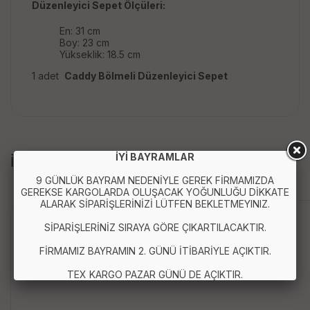
Düzenleyici Sepet Ölçüleri:
En: 31 cm
Boy: 23 cm
Yükseklik: 18.5 cm
1 adet
Caddy Bölmeli Düzenleyici Sepet
İYİ BAYRAMLAR
İLGİLİ ÜRÜNLER
9 GÜNLÜK BAYRAM NEDENİYLE GEREK FİRMAMIZDA
GEREKSE KARGOLARDA OLUŞACAK YOĞUNLUĞU DİKKATE
ALARAK SİPARİŞLERİNİZİ LÜTFEN BEKLETMEYINIZ.
SİPARİŞLERİNİZ SIRAYA GÖRE ÇIKARTILACAKTIR.
FİRMAMIZ BAYRAMIN 2. GÜNÜ İTİBARİYLE AÇIKTIR.
TEX KARGO PAZAR GÜNÜ DE AÇIKTIR.