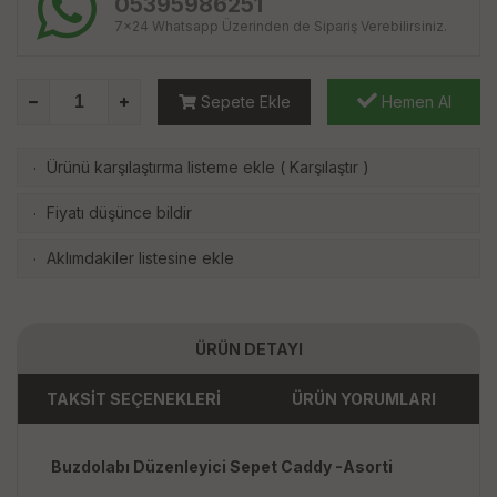
05395986251
7x24 Whatsapp Üzerinden de Sipariş Verebilirsiniz.
Sepete Ekle
Hemen Al
Ürünü karşılaştırma listeme ekle
(
Karşılaştır
)
·
Fiyatı düşünce bildir
·
Aklımdakiler listesine ekle
·
ÜRÜN DETAYI
TAKSİT SEÇENEKLERİ
ÜRÜN YORUMLARI
Buzdolabı Düzenleyici Sepet Caddy -Asorti