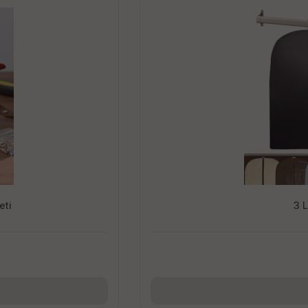
eti
3 L