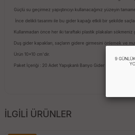
Güçlü su geçirmez yapıştırıcıyı kullanacağınız yüzeyin tamame
İnce delikli tasarımı ile bu gider kapağı etkili bir şekilde saçl
Kullanmadan önce her iki taraftaki plastik plakaları sökmeniz 
Duş gider kapakları, saçların gidere girmesini önlemek ve mutfak
Ürün 10x10 cm'dir.
9 GÜNLÜK
YO
Paket İçeriği : 20 Adet Yapışkanlı Banyo Gider Koruyucu
İLGİLİ ÜRÜNLER