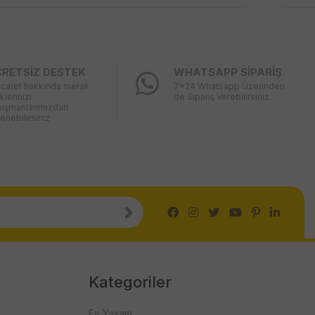
CRETSİZ DESTEK
WHATSAPP SİPARİŞ
icaret hakkında merak
7x24 Whatsapp Üzerinden
iklerinizi
de Sipariş Verebilirsiniz.
nışmanlarımızdan
enebilirsiniz
Kategoriler
Ev Yaşam