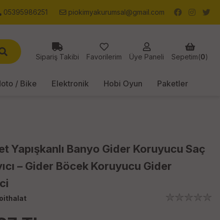
05395986251
piokimyakurumsal@gmail.com
Sipariş Takibi
Favorilerim
Üye Paneli
Sepetim(
0
)
oto / Bike
Elektronik
Hobi Oyun
Paketler
et Yapışkanlı Banyo Gider Koruyucu Saç
ıcı – Gider Böcek Koruyucu Gider
ci
oithalat