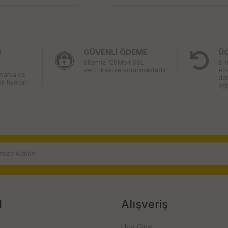
I
GÜVENLİ ÖDEME
Ü
Sİtemiz 128Mbit SSL
E-t
sertifikası ile korunmaktadır
ett
 marka ve
da
li fiyatlar
öğr
l
Alışveriş
Üye Girişi