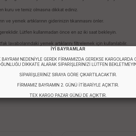
n kuru ve temiz olmasına dikkat ediniz.
arın ve yemek artıklarının giderinizin tıkanmasını önler.
gereklidir. Lütfen kullanmadan önce en az iki saat bekleyin.
 lavabolarındaki yemek artıklarını filtrelemek için kullanılabilir.
İYİ BAYRAMLAR
 BAYRAM NEDENİYLE GEREK FİRMAMIZDA GEREKSE KARGOLARDA
ĞUNLUĞU DİKKATE ALARAK SİPARİŞLERİNİZİ LÜTFEN BEKLETMEYIN
SİPARİŞLERİNİZ SIRAYA GÖRE ÇIKARTILACAKTIR.
FİRMAMIZ BAYRAMIN 2. GÜNÜ İTİBARİYLE AÇIKTIR.
TEX KARGO PAZAR GÜNÜ DE AÇIKTIR.