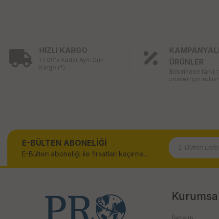
HIZLI KARGO
KAMPANYAL
17:00'a Kadar Aynı Gün
ÜRÜNLER
Kargo (*)
Birbirinden farklı
ürünler için indirim
E-BÜLTEN ABONELİĞİ
E-Bülten aboneliği ile fırsatları kaçırma...
Kurumsa
İletişim