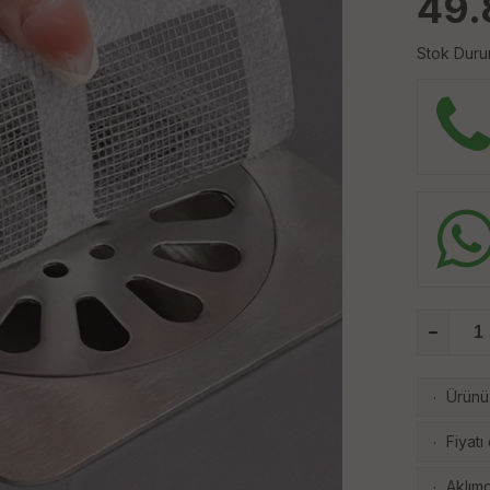
49.
Stok Duru
Ürünü 
·
Fiyatı
·
Aklımd
·