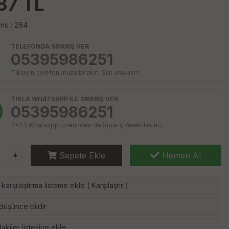
87
TL
mu : 264
TELEFONDA SİPARİŞ VER
05395986251
Tıklayın, telefonunuzu bırakın. Sizi arayalım.
TIKLA WHATSAPP İLE SİPARİŞ VER
05395986251
7x24 Whatsapp Üzerinden de Sipariş Verebilirsiniz.
Sepete Ekle
Hemen Al
karşılaştırma listeme ekle
(
Karşılaştır
)
 düşünce bildir
akiler listesine ekle