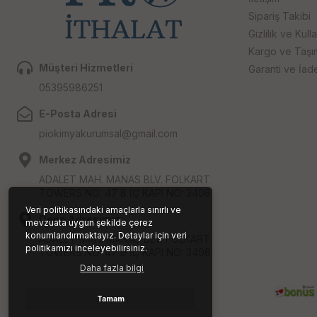
Sipariş Takibi
Gizlilik ve Kull
Kargo ve Taşıma
Müşteri Hizmetleri
Garanti ve İad
05395986251
E-Posta Adresi
piokimyakurumsal@gmail.com
Merkez Adresimiz
ADALET MAH. MANAS BLV. FOLKART
TOWERS NO: 47 B İÇ KAPI NO: 3406
Veri politikasındaki amaçlarla sınırlı ve
Depo Adresimiz
mevzuata uygun şekilde çerez
konumlandırmaktayız. Detaylar için veri
ADALET MAH. MANAS BLV. FOLKART
politikamızı inceleyebilirsiniz.
TOWERS NO: 47 B İÇ KAPI NO: 3406
Daha fazla bilgi
Tamam