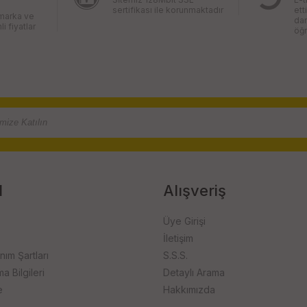
sertifikası ile korunmaktadır
ett
 marka ve
da
li fiyatlar
öğr
l
Alışveriş
Üye Girişi
İletişim
anım Şartları
S.S.S.
 Bilgileri
Detaylı Arama
e
Hakkımızda