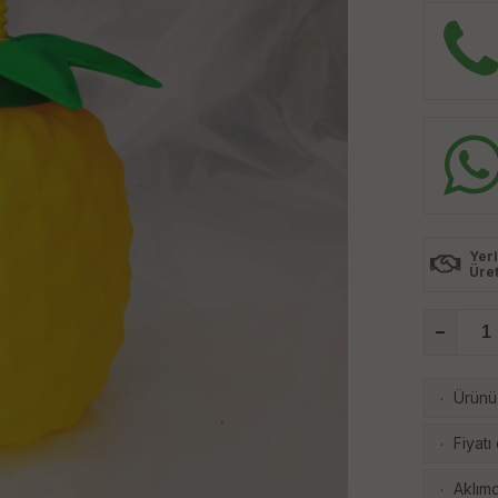
Yerl
Üre
Ürünü 
·
Fiyatı
·
Aklımd
·