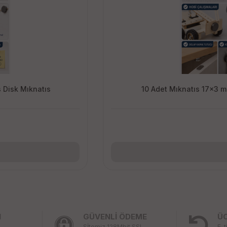
 Disk Mıknatıs
10 Adet Mıknatıs 17x3 m
I
GÜVENLİ ÖDEME
Ü
Sİtemiz 128Mbit SSL
E-t