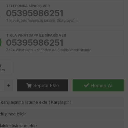
TELEFONDA SİPARİŞ VER
05395986251
Tıklayın, telefonunuzu bırakın. Sizi arayalım.
TIKLA WHATSAPP İLE SİPARİŞ VER
05395986251
7x24 Whatsapp Üzerinden de Sipariş Verebilirsiniz.
i
tim
Sepete Ekle
Hemen Al
karşılaştırma listeme ekle
(
Karşılaştır
)
 düşünce bildir
akiler listesine ekle