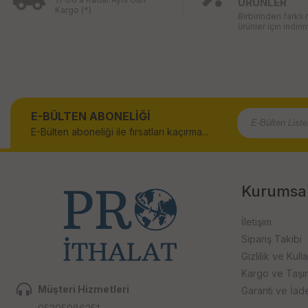
ÜRÜNLER
Kargo (*)
Birbirinden farklı
ürünler için indirim
E-BÜLTEN ABONELİĞİ
E-Bülten aboneliği ile fırsatları kaçırma...
Kurumsa
İletişim
Sipariş Takibi
Gizlilik ve Kull
Kargo ve Taşıma
Müşteri Hizmetleri
Garanti ve İad