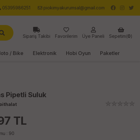
05395986251
piokimyakurumsal@gmail.com
Sipariş Takibi
Favorilerim
Üye Paneli
Sepetim(
0
)
oto / Bike
Elektronik
Hobi Oyun
Paketler
 Pipetli Suluk
oithalat
97
TL
mu : 90