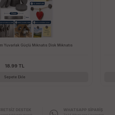
m Yuvarlak Güçlü Mıknatıs Disk Mıknatıs
18.99 TL
Sepete Ekle
CRETSİZ DESTEK
WHATSAPP SİPARİŞ
icaret hakkında merak
7x24 Whatsapp Üzerinden