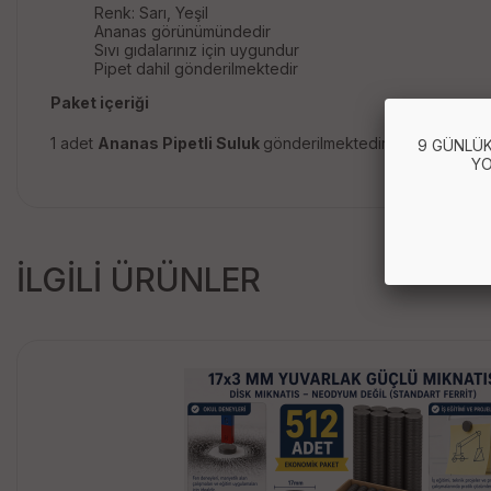
Renk: Sarı, Yeşil
Ananas görünümündedir
Sıvı gıdalarınız için uygundur
Pipet dahil gönderilmektedir
Paket içeriği
1 adet
Ananas Pipetli Suluk
gönderilmektedir
9 GÜNLÜK
YO
İLGİLİ ÜRÜNLER