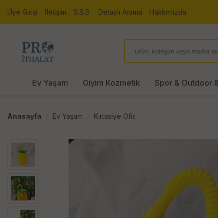
Üye Girişi
İletişim
S.S.S.
Detaylı Arama
Hakkımızda
Ev Yaşam
Giyim Kozmetik
Spor & Outdoor &
Anasayfa
Ev Yaşam
Kırtasiye Ofis