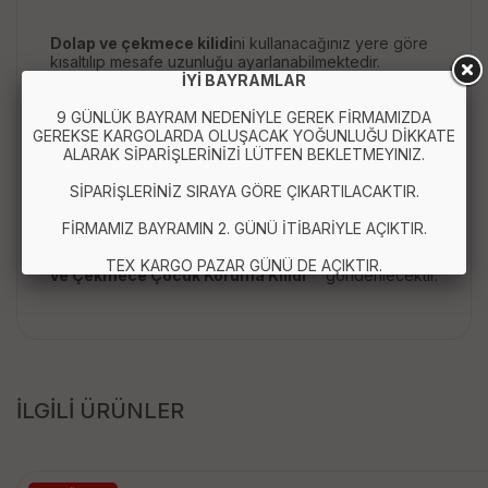
Dolap ve çekmece kilidi
ni kullanacağınız yere göre
kısaltılıp mesafe uzunluğu ayarlanabilmektedir.
İYİ BAYRAMLAR
9 GÜNLÜK BAYRAM NEDENİYLE GEREK FİRMAMIZDA
GEREKSE KARGOLARDA OLUŞACAK YOĞUNLUĞU DİKKATE
Koruma Kilidi Ölçüsü:
ALARAK SİPARİŞLERİNİZİ LÜTFEN BEKLETMEYINIZ.
Kayış Uzunluğu: 15 cm
SİPARİŞLERİNİZ SIRAYA GÖRE ÇIKARTILACAKTIR.
FİRMAMIZ BAYRAMIN 2. GÜNÜ İTİBARİYLE AÇIKTIR.
1 adet sipariş vermeniz durumunda 1 adet "
2'li Dolap
TEX KARGO PAZAR GÜNÜ DE AÇIKTIR.
ve Çekmece Çocuk Koruma Kilidi
" gönderilecektir.
İLGİLİ ÜRÜNLER