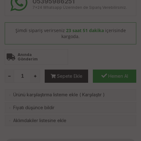
05395986251
7x24 Whatsapp Üzerinden de Sipariş Verebilirsiniz.
Şimdi sipariş verirseniz
23 saat 51 dakika
içerisinde
kargoda.
Anında
Gönderim
Sepete Ekle
Hemen Al
Ürünü karşılaştırma listeme ekle
(
Karşılaştır
)
·
Fiyatı düşünce bildir
·
Aklımdakiler listesine ekle
·