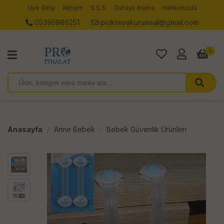
Üye Girişi
İletişim
S.S.S.
Detaylı Arama
Hakkımızda
05395986251
piokimyakurumsal@gmail.com
0
Anasayfa
Anne Bebek
Bebek Güvenlik Ürünleri