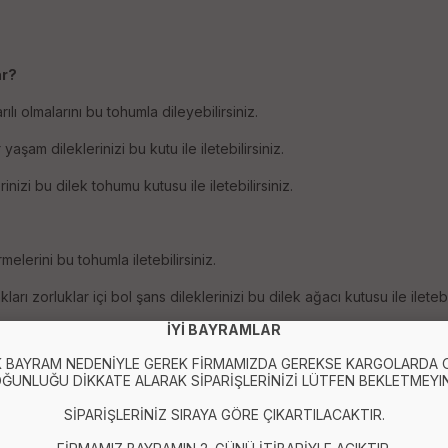
ar?
ı olmalarını bu tohumla dileyebilirsiniz.
aşam dileklerinizi bu kutu ile iletebilirsiniz.
nizi bu dilek tohumu kutusu ile iletebilirsiniz.
elerini bu tohumla iletebilirsiniz.
ı zorluklar içi bol şans dileklerinizi bu dilek ağacı kutusu ile iletebi
İYİ BAYRAMLAR
m günü hediye seçeneği olan Dilek Ağacı Tohumları, seçeceğiniz dilek
 BAYRAM NEDENİYLE GEREK FİRMAMIZDA GEREKSE KARGOLARDA
ĞUNLUĞU DİKKATE ALARAK SİPARİŞLERİNİZİ LÜTFEN BEKLETMEYIN
SİPARİŞLERİNİZ SIRAYA GÖRE ÇIKARTILACAKTIR.