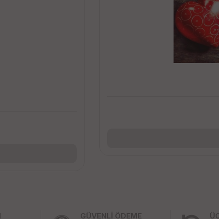
I
GÜVENLİ ÖDEME
Ü