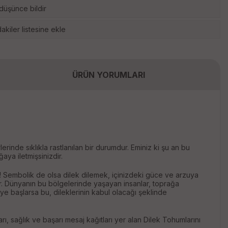
 düşünce bildir
akiler listesine ekle
ÜRÜN YORUMLARI
inde sıklıkla rastlanılan bir durumdur. Eminiz ki şu an bu
ğaya iletmişsinizdir.
! Sembolik de olsa dilek dilemek, içinizdeki güce ve arzuya
r. Dünyanın bu bölgelerinde yaşayan insanlar, toprağa
meye başlarsa bu, dileklerinin kabul olacağı şeklinde
rı, sağlık ve başarı mesaj kağıtları yer alan Dilek Tohumlarını