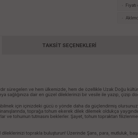
Fiyatı
·
Aklımd
·
TAKSİT SEÇENEKLERİ
rdır süregelen ve hem ülkemizde, hem de özellikle Uzak Doğu kültürler
ya sağlığınıza dair en güzel dileklerinizi bir vesile ile yazıp, çizip do
abilmek için içinizdeki gücü o yönde daha da güçlendirmiş olursunuz
inanışlarında, toprağa tohum ekerek dilek dilemek oldukça yaygındı
ldarlar ve tohumun tutmasını beklerler. Şayet, tohum topraktan filizlen
l dileklerinizi toprakla buluşturun! Üzerinde Şans, para, mutluluk, başa