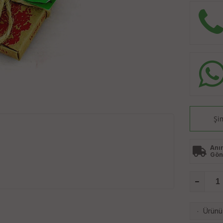
Şi
Anı
Gön
Ürünü 
·