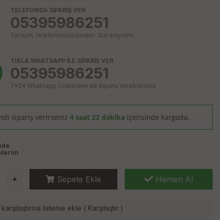
TELEFONDA SİPARİŞ VER
05395986251
Tıklayın, telefonunuzu bırakın. Sizi arayalım.
TIKLA WHATSAPP İLE SİPARİŞ VER
05395986251
7x24 Whatsapp Üzerinden de Sipariş Verebilirsiniz.
mdi sipariş verirseniz
4 saat 22 dakika
içerisinde kargoda.
nda
derim
Sepete Ekle
Hemen Al
karşılaştırma listeme ekle
(
Karşılaştır
)