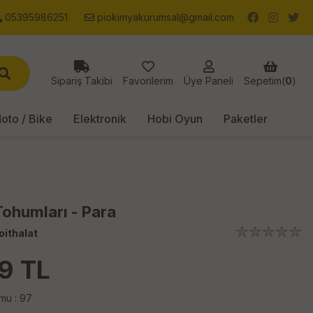
05395986251
piokimyakurumsal@gmail.com
Sipariş Takibi
Favorilerim
Üye Paneli
Sepetim(
0
)
oto / Bike
Elektronik
Hobi Oyun
Paketler
Tohumları - Para
oithalat
19
TL
mu : 97