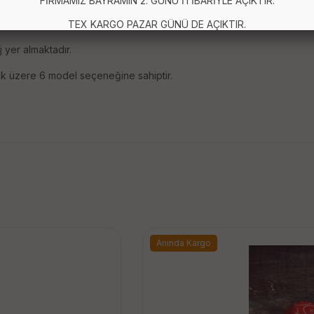
FİRMAMIZ BAYRAMIN 2. GÜNÜ İTİBARİYLE AÇIKTIR.
u ölçüsü: 4 x 4 cm.dir.
TEX KARGO PAZAR GÜNÜ DE AÇIKTIR.
j yer almaktadır.
mak üzere 6 model seçeneğine sahiptir.
Anında Kargo