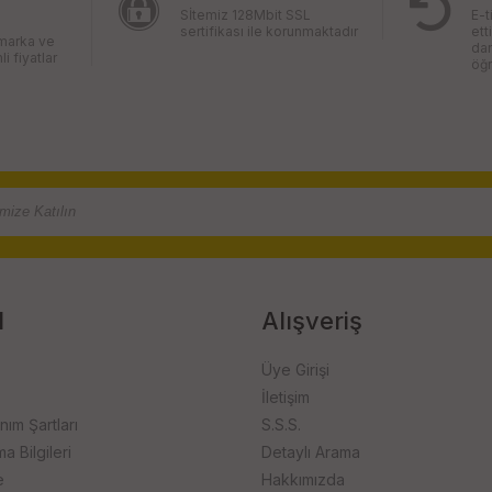
Sİtemiz 128Mbit SSL
E-t
sertifikası ile korunmaktadır
ett
 marka ve
da
li fiyatlar
öğr
l
Alışveriş
Üye Girişi
İletişim
anım Şartları
S.S.S.
 Bilgileri
Detaylı Arama
e
Hakkımızda