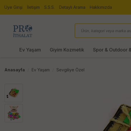
Üye Girişi
İletişim
S.S.S.
Detaylı Arama
Hakkımızda
Ev Yaşam
Giyim Kozmetik
Spor & Outdoor &
Anasayfa
Ev Yaşam
Sevgiliye Özel