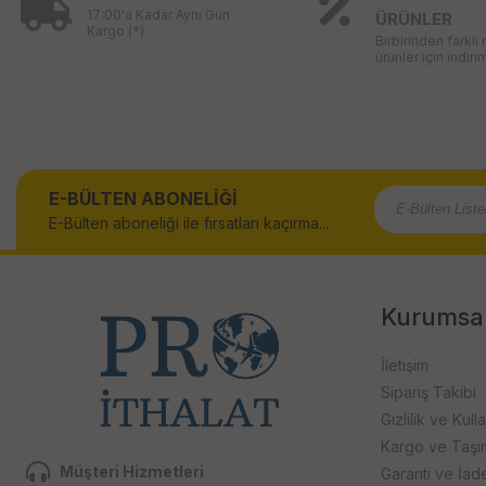
17:00'a Kadar Aynı Gün
ÜRÜNLER
Kargo (*)
Birbirinden farklı
ürünler için indirim
E-BÜLTEN ABONELİĞİ
E-Bülten aboneliği ile fırsatları kaçırma...
Kurumsa
İletişim
Sipariş Takibi
Gizlilik ve Kull
Kargo ve Taşıma
Müşteri Hizmetleri
Garanti ve İad