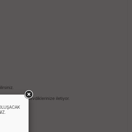
lirsiniz.
 mesajınızı Sevdiklerinize iletiyor.
 OLUŞACAK
IZ.