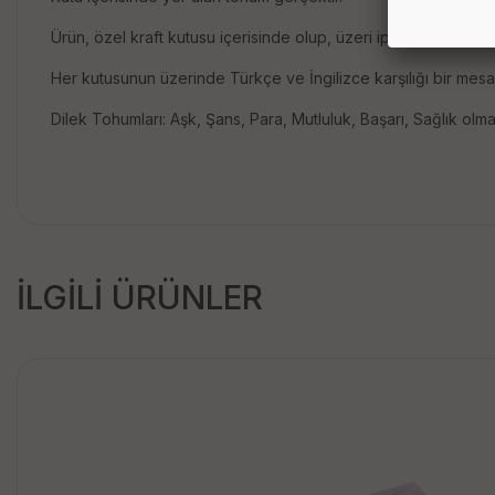
Ürün, özel kraft kutusu içerisinde olup, üzeri iple bağlıdır. Kut
Her kutusunun üzerinde Türkçe ve İngilizce karşılığı bir mesa
Dilek Tohumları: Aşk, Şans, Para, Mutluluk, Başarı, Sağlık ol
İLGİLİ ÜRÜNLER