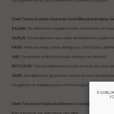
toprağa ekin ve en güzel dileklerinizi toprakla buluşturun!
Dilek Tohum Kutuları Üzerinde Yazılı Mesajlarda Neler V
BAŞARI:
Sevdiklerinize hayatlarının her döneminde çok başarıl
SAĞLIK:
Arkadaşlarınıza veya yakın akrabalarınıza sağlıklı bir y
PARA:
Herkesin sahip olmak istediği şey:) Bol kazanç dilekleri
AŞK:
Sevgilinizle birlikte bu tohumu ekmeye ne dersiniz?
MUTLULUK:
Tüm sevdiklerinize huzurlu ve mutlu bir ömür sürm
ŞANS:
Sevdiklerinize girecekleri sınavlarda veya karşılaşacaklar
Sevgilinize ve arkadaşlarınıza verebileceğiniz en güzel doğu
9 GÜNLÜK
YO
Dilek Tohumları Hakkında Bilinmesi Gerekenler
Kutu içerisinde yer alan tohum gerçektir.