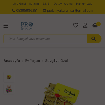
Üye Girişi
İletişim
S.S.S.
Detaylı Arama
Hakkımızda
05395986251
piokimyakurumsal@gmail.com
0
Anasayfa
Ev Yaşam
Sevgiliye Özel