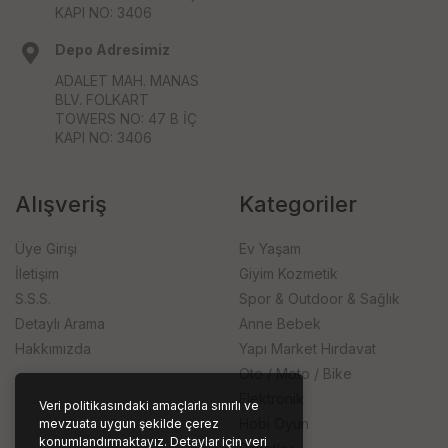
KAPI NO: 3406
Depo Adresimiz
ADALET MAH. MANAS
BLV. FOLKART
TOWERS NO: 47 B İÇ
KAPI NO: 3406
Alışveriş
Kategoriler
Üye Girişi
Ev Yaşam
İletişim
Giyim Kozmetik
S.S.S.
Spor & Outdoor & Sağlık
Detaylı Arama
Anne Bebek
Hakkımızda
Yapı Market Hırdavat
Oto / Moto / Bike
Elektronik
Veri politikasındaki amaçlarla sınırlı ve
Hobi Oyun
mevzuata uygun şekilde çerez
konumlandırmaktayız. Detaylar için veri