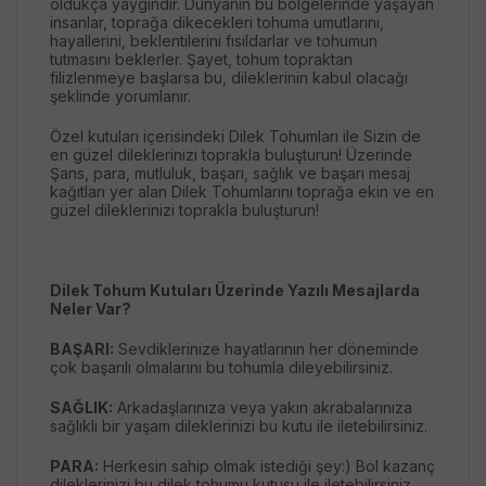
oldukça yaygındır. Dünyanın bu bölgelerinde yaşayan
insanlar, toprağa dikecekleri tohuma umutlarını,
hayallerini, beklentilerini fısıldarlar ve tohumun
tutmasını beklerler. Şayet, tohum topraktan
filizlenmeye başlarsa bu, dileklerinin kabul olacağı
şeklinde yorumlanır.
Özel kutuları içerisindeki Dilek Tohumları ile Sizin de
en güzel dileklerinizi toprakla buluşturun! Üzerinde
Şans, para, mutluluk, başarı, sağlık ve başarı mesaj
kağıtları yer alan Dilek Tohumlarını toprağa ekin ve en
güzel dileklerinizi toprakla buluşturun!
Dilek Tohum Kutuları Üzerinde Yazılı Mesajlarda
Neler Var?
BAŞARI:
Sevdiklerinize hayatlarının her döneminde
çok başarılı olmalarını bu tohumla dileyebilirsiniz.
SAĞLIK:
Arkadaşlarınıza veya yakın akrabalarınıza
sağlıklı bir yaşam dileklerinizi bu kutu ile iletebilirsiniz.
PARA:
Herkesin sahip olmak istediği şey:) Bol kazanç
dileklerinizi bu dilek tohumu kutusu ile iletebilirsiniz.