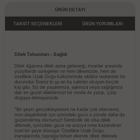
ÜRÜN DETAYI
TAKSİT SEÇENEKLERİ
ÜRÜN YORUMLARI
Dilek Tohumları - Sağlık
Dilek Ağacına dilek asma geleneği, insanlar arasında
yüzyıllardır süregelen ve hem ülkemizde, hem de
özellikle Uzak Doğu kültürlerinde sıklıkla rastlanılan bir
durumdur. Eminiz ki şu an bu satırları okuyan birçok
kişi gibi, Siz de yaşamınıza, aşkınıza veya sağlığınıza
dair en güzel dileklerinizi bir vesile ile yazıp, çizip
doğaya iletmişsinizdir.
"Bir şeyin gerçekleşmesini ne kadar çok isterseniz;
ona ulaşabilmek için içinizdeki gücü o yönde daha da
güçlendirmiş olursunuz! Sembolik de olsa dilek
dilemek, içinizdeki güce ve arzuya ivme kazandıran
özel bir şeye dönüşür. Özellikle Uzak Doğu
inanışlarında, toprağa tohum ekerek dilek dilemek