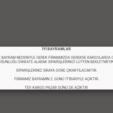
İYİ BAYRAMLAR
 BAYRAM NEDENİYLE GEREK FİRMAMIZDA GEREKSE KARGOLARDA
ĞUNLUĞU DİKKATE ALARAK SİPARİŞLERİNİZİ LÜTFEN BEKLETMEYIN
SİPARİŞLERİNİZ SIRAYA GÖRE ÇIKARTILACAKTIR.
FİRMAMIZ BAYRAMIN 2. GÜNÜ İTİBARİYLE AÇIKTIR.
Bandana
TEX KARGO PAZAR GÜNÜ DE AÇIKTIR.