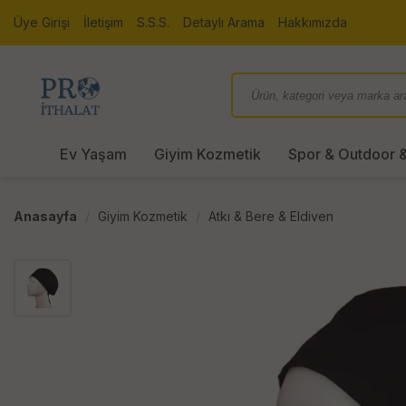
Üye Girişi
İletişim
S.S.S.
Detaylı Arama
Hakkımızda
Ev Yaşam
Giyim Kozmetik
Spor & Outdoor &
Anasayfa
Giyim Kozmetik
Atkı & Bere & Eldiven