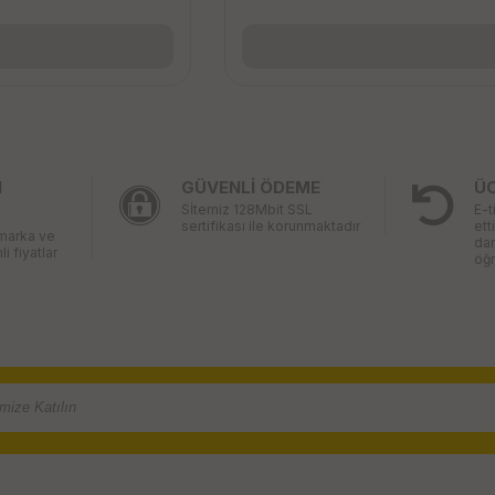
I
GÜVENLİ ÖDEME
Ü
Sİtemiz 128Mbit SSL
E-t
sertifikası ile korunmaktadır
ett
 marka ve
da
li fiyatlar
öğr