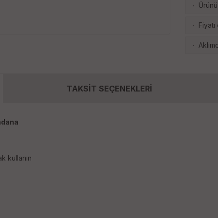
Ürünü 
·
Fiyatı
·
Aklımd
·
TAKSİT SEÇENEKLERİ
ndana
ak kullanın