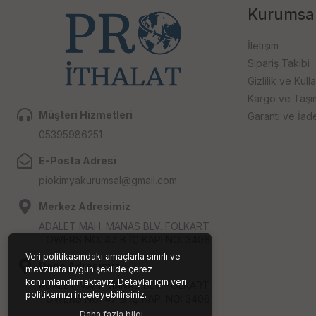
Kurumsa
İletişim
Sipariş Takibi
Gizlilik ve Kull
Kargo ve Taşıma
Müşteri Hizmetleri
Garanti ve İad
05395986251
E-Posta Adresi
piokimyakurumsal@gmail.com
Merkez Adresimiz
ADALET MAH. MANAS BLV. FOLKART
TOWERS NO: 47 B İÇ KAPI NO: 3406
Veri politikasındaki amaçlarla sınırlı ve
Depo Adresimiz
mevzuata uygun şekilde çerez
konumlandırmaktayız. Detaylar için veri
ADALET MAH. MANAS BLV. FOLKART
politikamızı inceleyebilirsiniz.
TOWERS NO: 47 B İÇ KAPI NO: 3406
Daha fazla bilgi