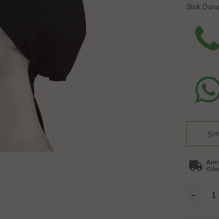
Stok Duru
Şim
Anı
Gön