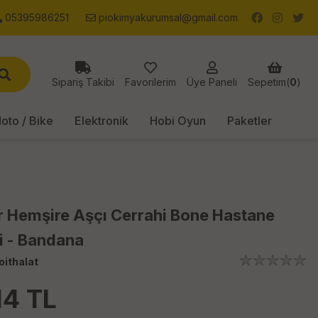
05395986251
piokimyakurumsal@gmail.com
Sipariş Takibi
Favorilerim
Üye Paneli
Sepetim(
0
)
oto / Bike
Elektronik
Hobi Oyun
Paketler
r Hemşire Aşçı Cerrahi Bone Hastane
i - Bandana
oithalat
14
TL