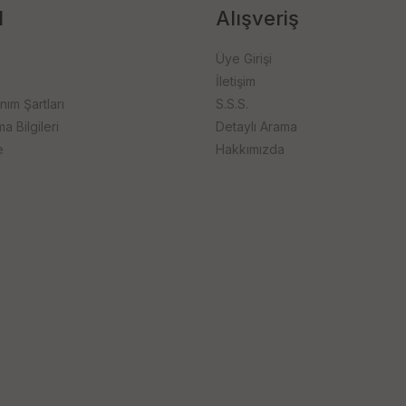
l
Alışveriş
Üye Girişi
İletişim
anım Şartları
S.S.S.
 Bilgileri
Detaylı Arama
e
Hakkımızda