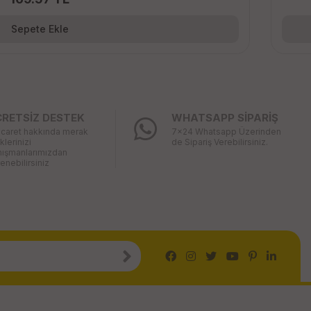
Sepete Ekle
CRETSİZ DESTEK
WHATSAPP SİPARİŞ
icaret hakkında merak
7x24 Whatsapp Üzerinden
iklerinizi
de Sipariş Verebilirsiniz.
nışmanlarımızdan
enebilirsiniz