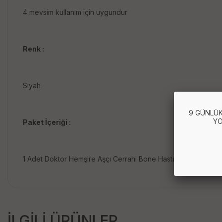
4 mevsim kullanım için uygundur
Renk :
Siyah
9 GÜNLÜK
YO
Paket İçeriği :
1 Adet Doktor Hemşire Aşçı Cerrahi Bone Hastane Bonesi - 
İLGİLİ ÜRÜNLER