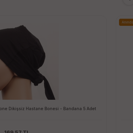
Anınd
Bone Dikişsiz Hastane Bonesi - Bandana 5 Adet
169.57 TL