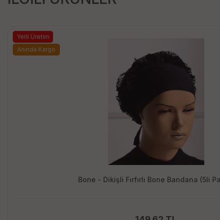
Yerli Üretim
Anında Kargo
Bone - Dikişli Fırfırlı Bone Bandana (5li P
149.62 TL