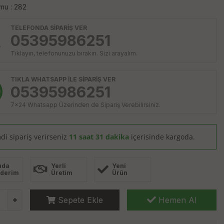
mu : 282
TELEFONDA SİPARİŞ VER
05395986251
Tıklayın, telefonunuzu bırakın. Sizi arayalım.
TIKLA WHATSAPP İLE SİPARİŞ VER
05395986251
7x24 Whatsapp Üzerinden de Sipariş Verebilirsiniz.
di sipariş verirseniz
11 saat 31 dakika
içerisinde kargoda.
nda
Yerli
Yeni
derim
Üretim
Ürün
Sepete Ekle
Hemen Al