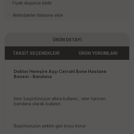
Fiyatı düşünce bildir
·
Aklımdakiler listesine ekle
·
ÜRÜN DETAYI
TAKSİT SEÇENEKLERİ
ÜRÜN YORUMLARI
Doktor Hemşire Aşçı Cerrahi Bone Hastane
Bonesi - Bandana
İster başörtünüzün altına kullanın , ister haricen
bandana olarak kullanın
Başörtünüzün şeklini gün boyu korur