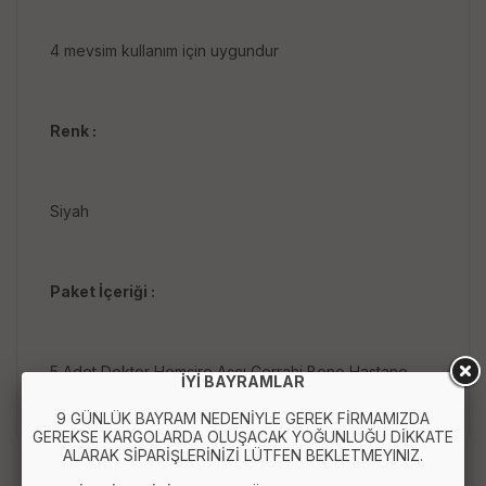
4 mevsim kullanım için uygundur
Renk :
Siyah
Paket İçeriği :
5 Adet Doktor Hemşire Aşçı Cerrahi Bone Hastane
İYİ BAYRAMLAR
Bonesi - Bandana
9 GÜNLÜK BAYRAM NEDENİYLE GEREK FİRMAMIZDA
GEREKSE KARGOLARDA OLUŞACAK YOĞUNLUĞU DİKKATE
ALARAK SİPARİŞLERİNİZİ LÜTFEN BEKLETMEYINIZ.