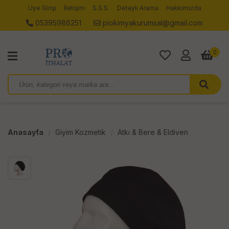
Üye Girişi
İletişim
S.S.S.
Detaylı Arama
Hakkımızda
05395986251
piokimyakurumsal@gmail.com
0
Anasayfa
Giyim Kozmetik
Atkı & Bere & Eldiven