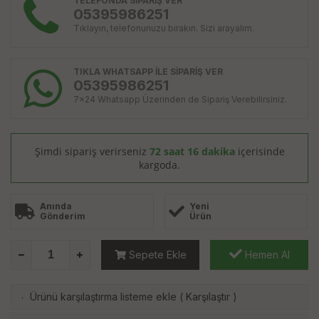
TELEFONDA SİPARİŞ VER
05395986251
Tıklayın, telefonunuzu bırakın. Sizi arayalım.
TIKLA WHATSAPP İLE SİPARİŞ VER
05395986251
7x24 Whatsapp Üzerinden de Sipariş Verebilirsiniz.
Şimdi sipariş verirseniz
72 saat 16 dakika
içerisinde
kargoda.
Anında
Yeni
Gönderim
Ürün
Sepete Ekle
Hemen Al
Ürünü karşılaştırma listeme ekle
(
Karşılaştır
)
·