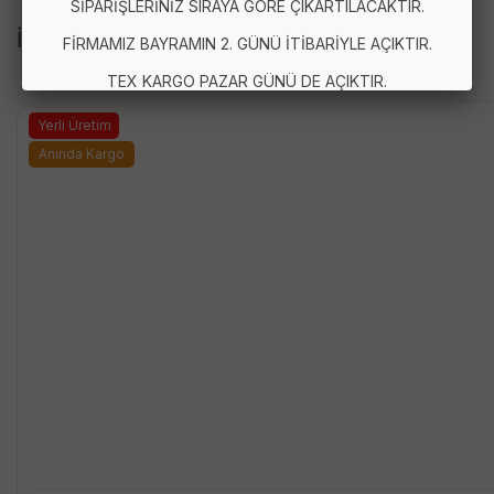
SİPARİŞLERİNİZ SIRAYA GÖRE ÇIKARTILACAKTIR.
İLGİLİ ÜRÜNLER
FİRMAMIZ BAYRAMIN 2. GÜNÜ İTİBARİYLE AÇIKTIR.
TEX KARGO PAZAR GÜNÜ DE AÇIKTIR.
Yerli Üretim
Anında Kargo