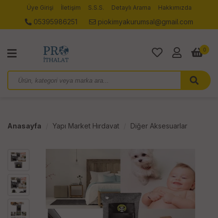
Üye Girişi
İletişim
S.S.S.
Detaylı Arama
Hakkımızda
05395986251
piokimyakurumsal@gmail.com
0
Anasayfa
Yapı Market Hırdavat
Diğer Aksesuarlar