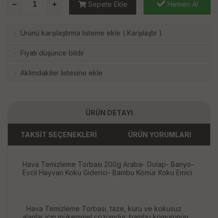
Sepete Ekle
Hemen Al
Ürünü karşılaştırma listeme ekle
(
Karşılaştır
)
·
Fiyatı düşünce bildir
·
Aklımdakiler listesine ekle
·
ÜRÜN DETAYI
TAKSİT SEÇENEKLERİ
ÜRÜN YORUMLARI
Hava Temizleme Torbası 200g Araba- Dolap- Banyo-
Evcil Hayvan Koku Giderici- Bambu Kömür Koku Emici
Hava Temizleme Torbası, taze, kuru ve kokusuz
alanlar için mükemmel çözümdür. bambu kömürünün