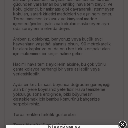
gücünden yararlanan bu yenilikçi hava temizleyici ve
koku giderici, bir mıknatıs gibi davranarak istenmeyen
kokuları, zararlı kirletici maddeleri ve aşırı nemi emer.
Torba tamamen kokusuz ve kimyasal madde
içermediğinden, yalnızca kokuları maskeleyen aşırı
oda spreylerine elveda deyin.
Arabanız, dolabınız, banyonuz veya küçük evcil
hayvanların yaşadığı alanınız olsun, 90 metrekarelik
bir alanı kaplar ve bu da onu her türlü kompakt alan
için mükemmel bir seçim haline getirir.
Hacimli hava temizleyicilerin aksine, bu çok yönlü
çanta kolayca herhangi bir yere asılabilir veya
yerleştirilebilir.
Ayda bir kez bir saat boyunca doğrudan güneş ışığı
alan bir yere koymanız yeterlidir. Hava temizleme
yolculuğu sona erdiğinde, bitki büyümesini
desteklemek için bambu kömürünü bahçenize
serpebilirsiniz.
Torba renkleri farklılık gösterebilir
Torba ölçüsü : 15 cm x 18 cm
İYİ BAYRAMLAR