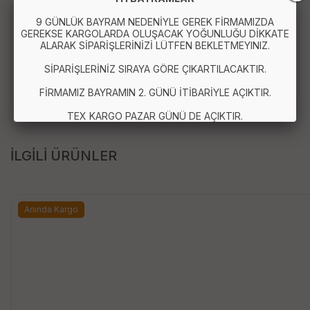
9 GÜNLÜK BAYRAM NEDENİYLE GEREK FİRMAMIZDA
GEREKSE KARGOLARDA OLUŞACAK YOĞUNLUĞU DİKKATE
Paket İçeriği : 1 Adet 200 Gr Koku Giderici Torba
ALARAK SİPARİŞLERİNİZİ LÜTFEN BEKLETMEYINIZ.
SİPARİŞLERİNİZ SIRAYA GÖRE ÇIKARTILACAKTIR.
FİRMAMIZ BAYRAMIN 2. GÜNÜ İTİBARİYLE AÇIKTIR.
TEX KARGO PAZAR GÜNÜ DE AÇIKTIR.
İLGİLİ ÜRÜNLER
Anında Kargo