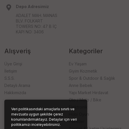
Depo Adresimiz
ADALET MAH. MANAS
BLV. FOLKART
TOWERS NO: 47 B İÇ
KAPI NO: 3406
Alışveriş
Kategoriler
Üye Girişi
Ev Yaşam
İletişim
Giyim Kozmetik
S.S.S.
Spor & Outdoor & Sağlık
Detaylı Arama
Anne Bebek
Hakkımızda
Yapı Market Hırdavat
Oto / Moto / Bike
Elektronik
Veri politikasındaki amaçlarla sınırlı ve
Hobi Oyun
mevzuata uygun şekilde çerez
konumlandırmaktayız. Detaylar için veri
Paketler
politikamızı inceleyebilirsiniz.
Toptan & Üretim Ürünlerimiz