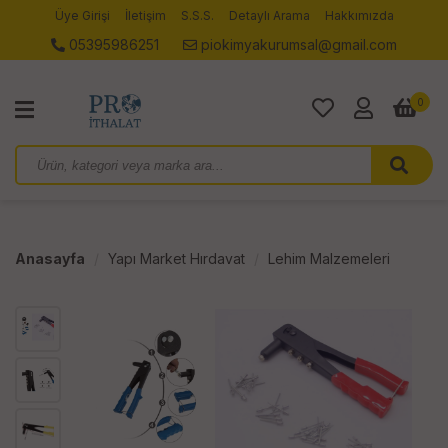
Üye Girişi
İletişim
S.S.S.
Detaylı Arama
Hakkımızda
05395986251
piokimyakurumsal@gmail.com
0
Anasayfa
Yapı Market Hırdavat
Lehim Malzemeleri