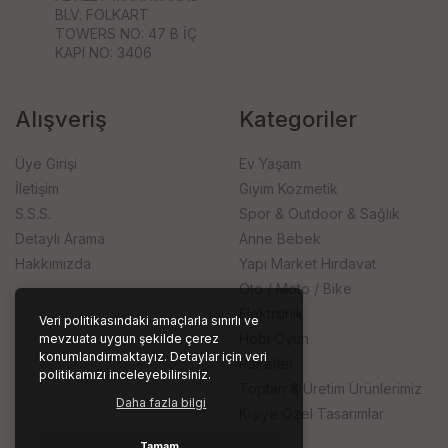
BLV. FOLKART
TOWERS NO: 47 B İÇ
KAPI NO: 3406
Alışveriş
Kategoriler
Üye Girişi
Ev Yaşam
İletişim
Giyim Kozmetik
S.S.S.
Spor & Outdoor & Sağlık
Detaylı Arama
Anne Bebek
Hakkımızda
Yapı Market Hırdavat
Oto / Moto / Bike
Elektronik
Veri politikasındaki amaçlarla sınırlı ve
Hobi Oyun
mevzuata uygun şekilde çerez
konumlandırmaktayız. Detaylar için veri
Paketler
politikamızı inceleyebilirsiniz.
Toptan & Üretim Ürünlerimiz
Daha fazla bilgi
Kişiye Özel Tasarımlar
Tamam