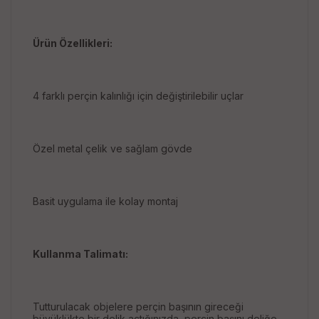
Ürün Özellikleri:
4 farklı perçin kalınlığı için değiştirilebilir uçlar
Özel metal çelik ve sağlam gövde
Basit uygulama ile kolay montaj
Kullanma Talimatı:
Tutturulacak objelere perçin başının gireceği
büyüklükte bir delik açtığınızda, perçin başını deliğe