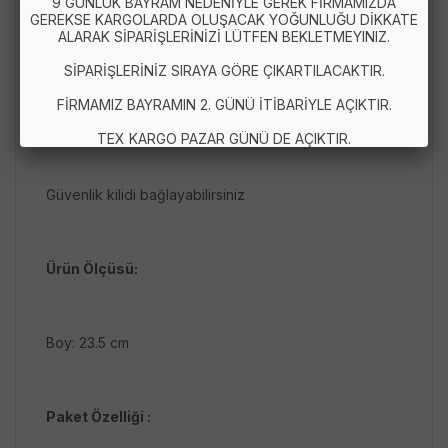
9 GÜNLÜK BAYRAM NEDENİYLE GEREK FİRMAMIZDA
GEREKSE KARGOLARDA OLUŞACAK YOĞUNLUĞU DİKKATE
ALARAK SİPARİŞLERİNİZİ LÜTFEN BEKLETMEYINIZ.
Tek elle kullanılmasına izin verir
SİPARİŞLERİNİZ SIRAYA GÖRE ÇIKARTILACAKTIR.
FİRMAMIZ BAYRAMIN 2. GÜNÜ İTİBARİYLE AÇIKTIR.
Depolama kolay, paslanmaz tokası vardır
TEX KARGO PAZAR GÜNÜ DE AÇIKTIR.
Güvenlik kilidi bağlayabilirsiniz
Ürün Ölçüsü:
Boy: 23.5 cm
Paket Özelliği :