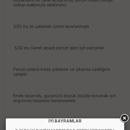
sokup makineyle sıktırırsınız
3/32 inç ile çalışmak üzere tasarlanmıştır
5/32 inç Genel amaçlı perçin işleri için perçinler
Perçin sistemi kolay yükleme ve çıkarma özelliğine
sahiptir
Emek tasarrufu, gücünüzü büyük ölçüde korumak için
ergonomi tasarımını benimsemek
İYİ BAYRAMLAR
Kaymaz sap işi kolaylaştırır