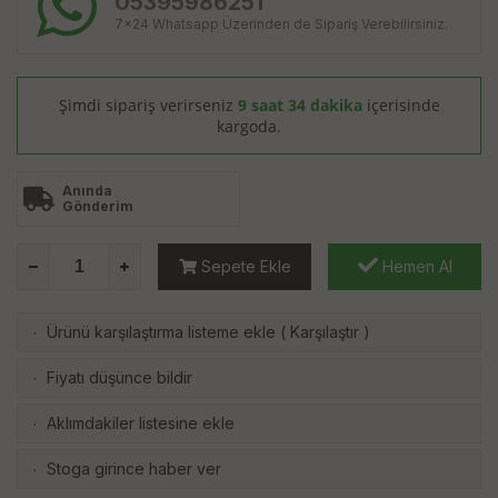
05395986251
7x24 Whatsapp Üzerinden de Sipariş Verebilirsiniz.
Şimdi sipariş verirseniz
9 saat 34 dakika
içerisinde
kargoda.
Anında
Gönderim
Sepete Ekle
Hemen Al
Ürünü karşılaştırma listeme ekle
(
Karşılaştır
)
·
Fiyatı düşünce bildir
·
Aklımdakiler listesine ekle
·
Stoga girince haber ver
·