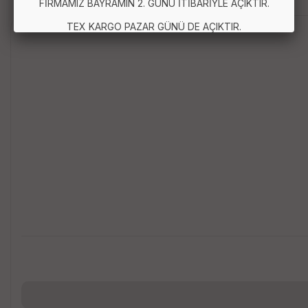
FİRMAMIZ BAYRAMIN 2. GÜNÜ İTİBARİYLE AÇIKTIR.
TEX KARGO PAZAR GÜNÜ DE AÇIKTIR.