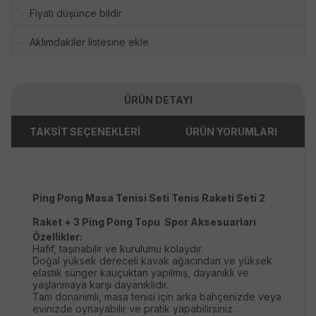
Fiyatı düşünce bildir
·
Aklımdakiler listesine ekle
·
ÜRÜN DETAYI
TAKSİT SEÇENEKLERİ
ÜRÜN YORUMLARI
Ping Pong Masa Tenisi Seti Tenis Raketi Seti 2
Raket + 3 Ping Pong Topu Spor Aksesuarları
Özellikler:
Hafif, taşınabilir ve kurulumu kolaydır.
Doğal yüksek dereceli kavak ağacından ve yüksek
elastik sünger kauçuktan yapılmış, dayanıklı ve
yaşlanmaya karşı dayanıklıdır.
Tam donanımlı, masa tenisi için arka bahçenizde veya
evinizde oynayabilir ve pratik yapabilirsiniz.