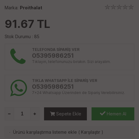
Marka:
Proithalat
91.67
TL
Stok Durumu : 85
TELEFONDA SİPARİŞ VER
05395986251
Tıklayın, telefonunuzu bırakın. Sizi arayalım.
TIKLA WHATSAPP İLE SİPARİŞ VER
05395986251
7x24 Whatsapp Üzerinden de Sipariş Verebilirsiniz.
Sepete Ekle
Hemen Al
Ürünü karşılaştırma listeme ekle
(
Karşılaştır
)
·