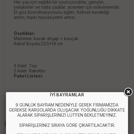
Her yaş için sağlıklı bir oyun.
çocuklar, gençler,
yetişkinler ve hatta yaşlılar, acemiler için mükemmeldir.
El-göz koordinasyonunu eğitin, fiziksel esnekliği
artırın, tepki hassasiyetini artırın,
Özellikler:
Malzeme: kavak ahşap + kauçuk
Raket Boyutu:23.5*14 cm
3 Adet Top
2 Adet Raketler
Paket Listesi:
İYİ BAYRAMLAR
9 GÜNLÜK BAYRAM NEDENİYLE GEREK FİRMAMIZDA
GEREKSE KARGOLARDA OLUŞACAK YOĞUNLUĞU DİKKATE
ALARAK SİPARİŞLERİNİZİ LÜTFEN BEKLETMEYINIZ.
İLGİLİ ÜRÜNLER
SİPARİŞLERİNİZ SIRAYA GÖRE ÇIKARTILACAKTIR.