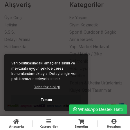
Alışveriş
Kategoriler
Üye Girişi
Ev Yaşam
İletişim
Giyim Kozmetik
S.S.S.
Spor & Outdoor & Sağlık
Detaylı Arama
Anne Bebek
Hakkımızda
Yapı Market Hırdavat
Oto / Moto / Bike
Elektronik
Veri politikasındaki amaçlarla sınırlı ve
Hobi Oyun
mevzuata uygun şekilde çerez
konumlandırmaktayız. Detaylar için veri
Paketler
politikamızı inceleyebilirsiniz.
Toptan & Üretim Ürünlerimiz
Daha fazla bilgi
Kişiye Özel Tasarımlar
Tamam
WhatsApp Destek Hattı
Anasayfa
Kategoriler
Sepetim
Hesabım