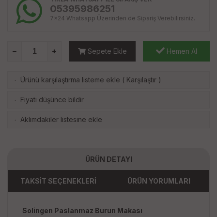
05395986251
7x24 Whatsapp Üzerinden de Sipariş Verebilirsiniz.
Sepete Ekle
Hemen Al
Ürünü karşılaştırma listeme ekle
(
Karşılaştır
)
·
Fiyatı düşünce bildir
·
Aklımdakiler listesine ekle
·
ÜRÜN DETAYI
TAKSİT SEÇENEKLERİ
ÜRÜN YORUMLARI
Solingen Paslanmaz Burun Makası