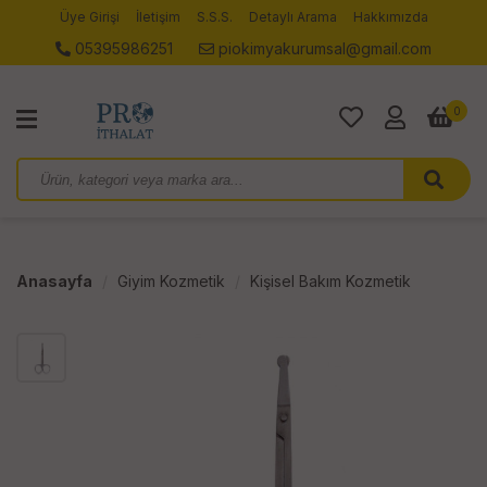
Üye Girişi
İletişim
S.S.S.
Detaylı Arama
Hakkımızda
05395986251
piokimyakurumsal@gmail.com
0
Anasayfa
Giyim Kozmetik
Kişisel Bakım Kozmetik