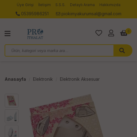
Üye Girişi
İletişim
S.S.S.
Detaylı Arama
Hakkımızda
05395986251
piokimyakurumsal@gmail.com
0
Anasayfa
Elektronik
Elektronik Aksesuar