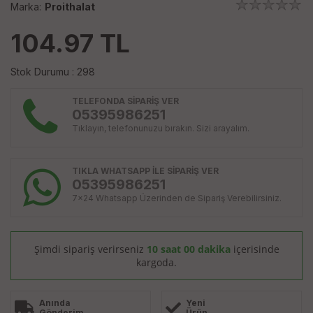
Marka:
Proithalat
104.97
TL
Stok Durumu : 298
TELEFONDA SİPARİŞ VER
05395986251
Tıklayın, telefonunuzu bırakın. Sizi arayalım.
TIKLA WHATSAPP İLE SİPARİŞ VER
05395986251
7x24 Whatsapp Üzerinden de Sipariş Verebilirsiniz.
Şimdi sipariş verirseniz
10 saat 00 dakika
içerisinde
kargoda.
Anında
Yeni
Gönderim
Ürün