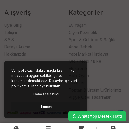
Alışveriş
Kategoriler
Üye Girişi
Ev Yaşam
İletişim
Giyim Kozmetik
S.S.S.
Spor & Outdoor & Sağlık
Detaylı Arama
Anne Bebek
Hakkımızda
Yapı Market Hırdavat
Oto / Moto / Bike
Elektronik
Veri politikasındaki amaçlarla sınırlı ve
Hobi Oyun
mevzuata uygun şekilde çerez
konumlandırmaktayız. Detaylar için veri
Paketler
politikamızı inceleyebilirsiniz.
Toptan & Üretim Ürünlerimiz
Daha fazla bilgi
Kişiye Özel Tasarımlar
Tamam
WhatsApp Destek Hattı