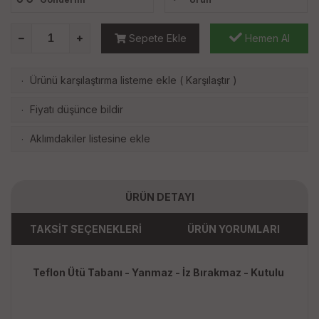
Sepete Ekle
Hemen Al
Ürünü karşılaştırma listeme ekle
(
Karşılaştır
)
·
Fiyatı düşünce bildir
·
Aklımdakiler listesine ekle
·
ÜRÜN DETAYI
TAKSİT SEÇENEKLERİ
ÜRÜN YORUMLARI
Teflon Ütü Tabanı - Yanmaz - İz Bırakmaz - Kutulu