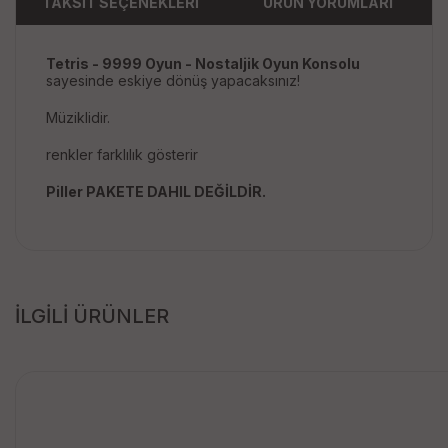
TAKSİT SEÇENEKLERİ
ÜRÜN YORUMLARI
Tetris - 9999 Oyun - Nostaljik Oyun Konsolu
sayesinde eskiye dönüş yapacaksınız!
Müziklidir.
renkler farklılık gösterir
Piller PAKETE DAHIL DEĞİLDİR.
İLGİLİ ÜRÜNLER