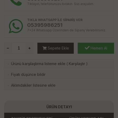
Tıklayın, telefonunuzu bırakın. Sizi arayalım.
TIKLA WHATSAPP İLE SİPARİŞ VER
05395986251
7x24 Whatsapp Üzerinden de Sipariş Verebilirsiniz.
Sepete Ekle
Hemen Al
Ürünü karşılaştırma listeme ekle
(
Karşılaştır
)
·
Fiyatı düşünce bildir
·
Aklımdakiler listesine ekle
·
ÜRÜN DETAYI