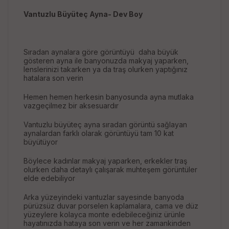
Vantuzlu Büyüteç Ayna- Dev Boy
Sıradan aynalara göre görüntüyü daha büyük
gösteren ayna ile banyonuzda makyaj yaparken,
lenslerinizi takarken ya da traş olurken yaptığınız
hatalara son verin
Hemen hemen herkesin banyosunda ayna mutlaka
vazgeçilmez bir aksesuardır
Vantuzlu büyüteç ayna sıradan görüntü sağlayan
aynalardan farklı olarak görüntüyü tam 10 kat
büyütüyor
Böylece kadınlar makyaj yaparken, erkekler traş
olurken daha detaylı çalışarak muhteşem görüntüler
elde edebiliyor
Arka yüzeyindeki vantuzlar sayesinde banyoda
pürüzsüz duvar porselen kaplamalara, cama ve düz
yüzeylere kolayca monte edebileceğiniz ürünle
hayatınızda hataya son verin ve her zamankinden