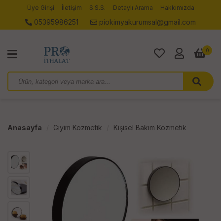
Üye Girişi
İletişim
S.S.S.
Detaylı Arama
Hakkımızda
05395986251
piokimyakurumsal@gmail.com
0
Anasayfa
Giyim Kozmetik
Kişisel Bakım Kozmetik