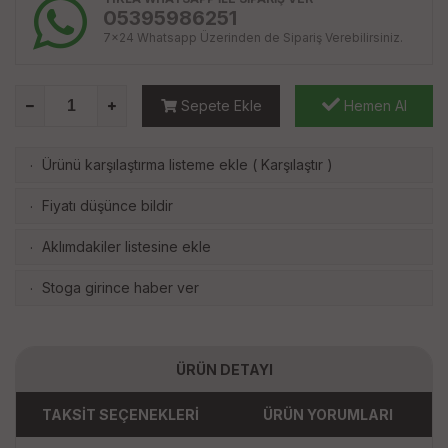
05395986251
7x24 Whatsapp Üzerinden de Sipariş Verebilirsiniz.
Sepete Ekle
Hemen Al
Ürünü karşılaştırma listeme ekle
(
Karşılaştır
)
·
Fiyatı düşünce bildir
·
Aklımdakiler listesine ekle
·
Stoga girince haber ver
·
ÜRÜN DETAYI
TAKSİT SEÇENEKLERİ
ÜRÜN YORUMLARI