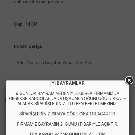
daha muhteşem görünün
Çap : 14CM
Paket İçeriği:
1 Adet Vantuzlu Büyüteç Ayna- Dev Boy
İYİ BAYRAMLAR
9 GÜNLÜK BAYRAM NEDENİYLE GEREK FİRMAMIZDA
GEREKSE KARGOLARDA OLUŞACAK YOĞUNLUĞU DİKKATE
İLGİLİ ÜRÜNLER
ALARAK SİPARİŞLERİNİZİ LÜTFEN BEKLETMEYINIZ.
SİPARİŞLERİNİZ SIRAYA GÖRE ÇIKARTILACAKTIR.
FİRMAMIZ BAYRAMIN 2. GÜNÜ İTİBARİYLE AÇIKTIR.
TEX KARGO PAZAR GÜNÜ DE AÇIKTIR.