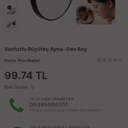
Vantuzlu Büyüteç Ayna- Dev Boy
Marka:
Pro İthalat
99.74
TL
Stok Durumu : 0
TELEFONDA SİPARİŞ VER
05395986251
Tıklayın, telefonunuzu bırakın. Sizi arayalım.
TIKLA WHATSAPP İLE SİPARİŞ VER