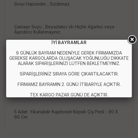
Sıvıyı Hapseder , Sızdırmaz
Çamaşır Suyu , Beyazlatıcı vb Hiçbir Ağartıcı veya
Aşındırıcı Kullanmayınız
İYİ BAYRAMLAR
9 GÜNLÜK BAYRAM NEDENİYLE GEREK FİRMAMIZDA
Kesinlikle Ütülemeyiniz
GEREKSE KARGOLARDA OLUŞACAK YOĞUNLUĞU DİKKATE
ALARAK SİPARİŞLERİNİZİ LÜTFEN BEKLETMEYINIZ.
SİPARİŞLERİNİZ SIRAYA GÖRE ÇIKARTILACAKTIR.
FİRMAMIZ BAYRAMIN 2. GÜNÜ İTİBARİYLE AÇIKTIR.
Paket İçeriği :
TEX KARGO PAZAR GÜNÜ DE AÇIKTIR.
5 Adet Yıkanabilir Kapitoneli Köpek Çiş Pedi - 90 X
60 Cm