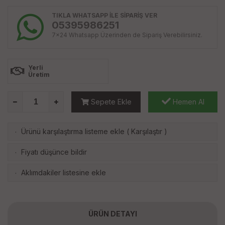
TIKLA WHATSAPP İLE SİPARİŞ VER
05395986251
7x24 Whatsapp Üzerinden de Sipariş Verebilirsiniz.
Yerli
Üretim
Sepete Ekle
Hemen Al
Ürünü karşılaştırma listeme ekle
(
Karşılaştır
)
·
Fiyatı düşünce bildir
·
Aklımdakiler listesine ekle
·
ÜRÜN DETAYI