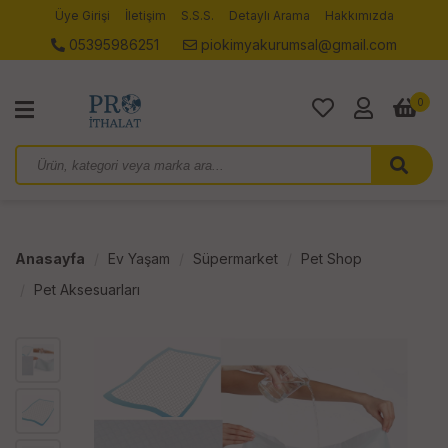
Üye Girişi
İletişim
S.S.S.
Detaylı Arama
Hakkımızda
05395986251
piokimyakurumsal@gmail.com
0
Anasayfa
Ev Yaşam
Süpermarket
Pet Shop
Pet Aksesuarları