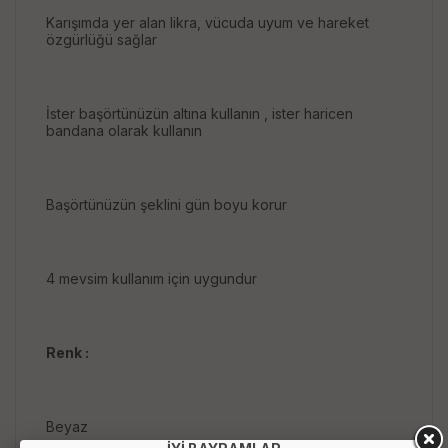
Karışımda yer alan likra, vücuda uyum ve hareket
özgürlüğü sağlar
İster başörtünüzün altına kullanın , ister haricen
bandana olarak kullanın
Başörtünüzün şeklini gün boyu korur
4 mevsim kullanım için uygundur
Renk :
Beyaz