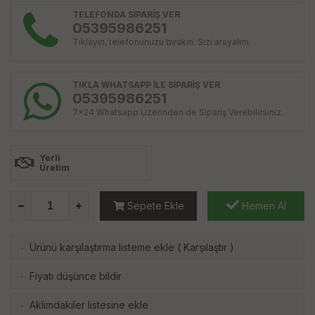
TELEFONDA SİPARİŞ VER
05395986251
Tıklayın, telefonunuzu bırakın. Sizi arayalım.
TIKLA WHATSAPP İLE SİPARİŞ VER
05395986251
7x24 Whatsapp Üzerinden de Sipariş Verebilirsiniz.
Yerli
Üretim
Sepete Ekle
Hemen Al
Ürünü karşılaştırma listeme ekle
(
Karşılaştır
)
·
Fiyatı düşünce bildir
·
Aklımdakiler listesine ekle
·