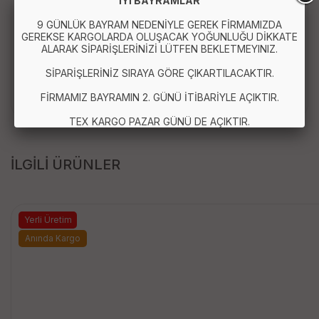
İYİ BAYRAMLAR
Paket İçeriği :
9 GÜNLÜK BAYRAM NEDENİYLE GEREK FİRMAMIZDA
GEREKSE KARGOLARDA OLUŞACAK YOĞUNLUĞU DİKKATE
ALARAK SİPARİŞLERİNİZİ LÜTFEN BEKLETMEYINIZ.
1 Adet Dikişsiz Bağlamalı Tesettür Bone - Bağlamalı
SİPARİŞLERİNİZ SIRAYA GÖRE ÇIKARTILACAKTIR.
Bandana Beyaz
FİRMAMIZ BAYRAMIN 2. GÜNÜ İTİBARİYLE AÇIKTIR.
TEX KARGO PAZAR GÜNÜ DE AÇIKTIR.
İLGİLİ ÜRÜNLER
Yerli Üretim
Anında Kargo