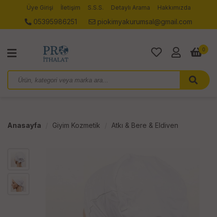
Üye Girişi
İletişim
S.S.S.
Detaylı Arama
Hakkımızda
05395986251
piokimyakurumsal@gmail.com
0
Anasayfa
Giyim Kozmetik
Atkı & Bere & Eldiven