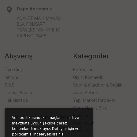
Depo Adresimiz
ADALET MAH. MANAS
BLV. FOLKART
TOWERS NO: 47 B İÇ
KAPI NO: 3406
Alışveriş
Kategoriler
Üye Girişi
Ev Yaşam
İletişim
Giyim Kozmetik
S.S.S.
Spor & Outdoor & Sağlık
Detaylı Arama
Anne Bebek
Hakkımızda
Yapı Market Hırdavat
Oto / Moto / Bike
Elektronik
Veri politikasındaki amaçlarla sınırlı ve
Hobi Oyun
mevzuata uygun şekilde çerez
konumlandırmaktayız. Detaylar için veri
Paketler
politikamızı inceleyebilirsiniz.