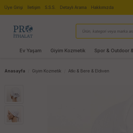
Üye Girişi
İletişim
S.S.S.
Detaylı Arama
Hakkımızda
Ev Yaşam
Giyim Kozmetik
Spor & Outdoor &
Anasayfa
Giyim Kozmetik
Atkı & Bere & Eldiven