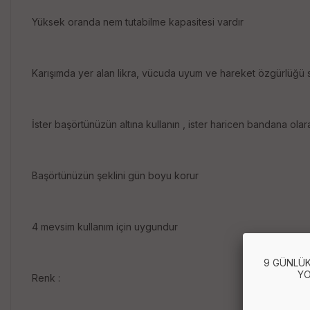
Yüksek oranda nem tutabilme kapasitesi vardır
Karışımda yer alan likra, vücuda uyum ve hareket özgürlüğü 
İster başörtünüzün altına kullanın , ister haricen bandana olar
Başörtünüzün şeklini gün boyu korur
4 mevsim kullanım için uygundur
9 GÜNLÜK
YO
Renk :