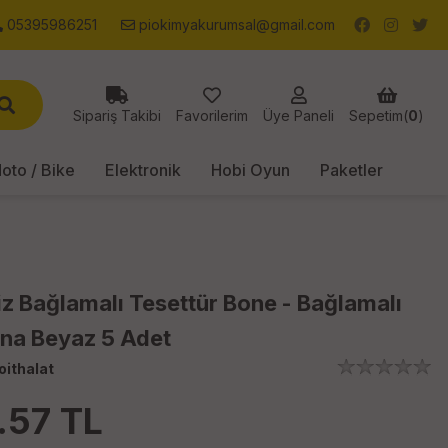
05395986251
piokimyakurumsal@gmail.com
Sipariş Takibi
Favorilerim
Üye Paneli
Sepetim(
0
)
oto / Bike
Elektronik
Hobi Oyun
Paketler
iz Bağlamalı Tesettür Bone - Bağlamalı
na Beyaz 5 Adet
oithalat
.57
TL