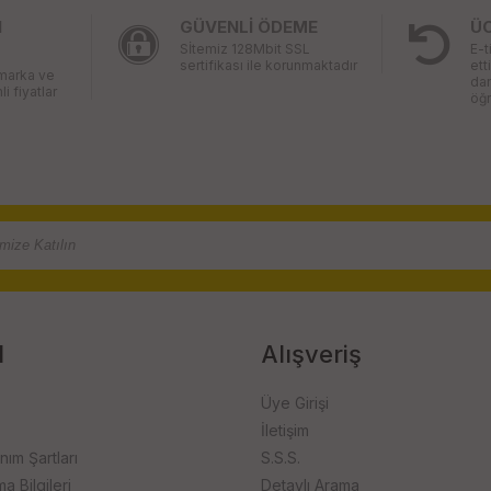
I
GÜVENLİ ÖDEME
Ü
Sİtemiz 128Mbit SSL
E-t
sertifikası ile korunmaktadır
ett
 marka ve
da
li fiyatlar
öğr
l
Alışveriş
Üye Girişi
İletişim
anım Şartları
S.S.S.
 Bilgileri
Detaylı Arama