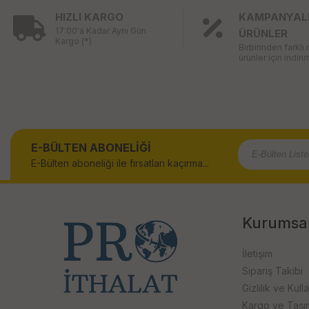
HIZLI KARGO
KAMPANYAL
17:00'a Kadar Aynı Gün
ÜRÜNLER
Kargo (*)
Birbirinden farklı
ürünler için indirim
E-BÜLTEN ABONELİĞİ
E-Bülten aboneliği ile fırsatları kaçırma...
Kurumsa
İletişim
Sipariş Takibi
Gizlilik ve Kull
Kargo ve Taşıma