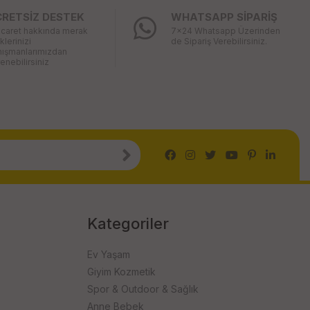
CRETSİZ DESTEK
WHATSAPP SİPARİŞ
icaret hakkında merak
7x24 Whatsapp Üzerinden
iklerinizi
de Sipariş Verebilirsiniz.
nışmanlarımızdan
enebilirsiniz
Kategoriler
Ev Yaşam
Giyim Kozmetik
Spor & Outdoor & Sağlık
Anne Bebek