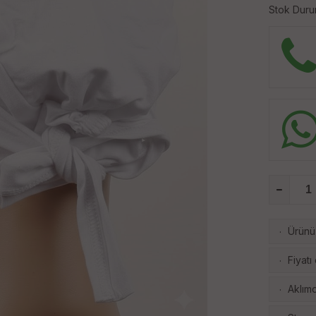
Stok Duru
Ürünü 
·
Fiyatı
·
Aklımd
·