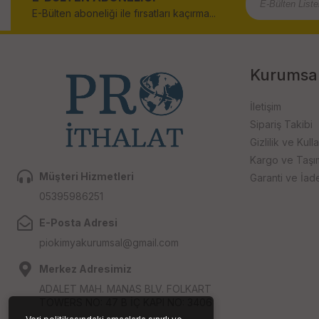
E-Bülten aboneliği ile fırsatları kaçırma...
Kurumsa
İletişim
Sipariş Takibi
Gizlilik ve Kull
Kargo ve Taşıma
Müşteri Hizmetleri
Garanti ve İad
05395986251
E-Posta Adresi
piokimyakurumsal@gmail.com
Merkez Adresimiz
ADALET MAH. MANAS BLV. FOLKART
TOWERS NO: 47 B İÇ KAPI NO: 3406