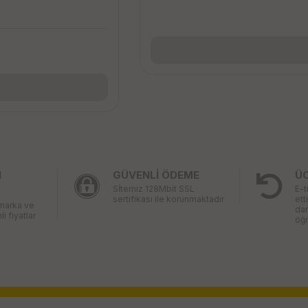
I
GÜVENLİ ÖDEME
Ü
Sİtemiz 128Mbit SSL
E-t
sertifikası ile korunmaktadır
ett
 marka ve
da
li fiyatlar
öğr