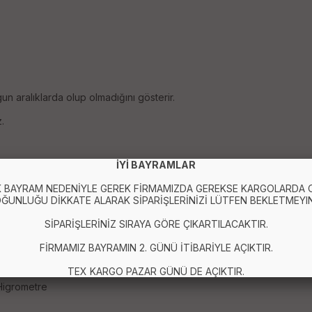
n aralıklarda olup olmadığını gösterir.
.
İYİ BAYRAMLAR
 BAYRAM NEDENİYLE GEREK FİRMAMIZDA GEREKSE KARGOLARDA
ĞUNLUĞU DİKKATE ALARAK SİPARİŞLERİNİZİ LÜTFEN BEKLETMEYIN
SİPARİŞLERİNİZ SIRAYA GÖRE ÇIKARTILACAKTIR.
FİRMAMIZ BAYRAMIN 2. GÜNÜ İTİBARİYLE AÇIKTIR.
TEX KARGO PAZAR GÜNÜ DE AÇIKTIR.
 Higrometre