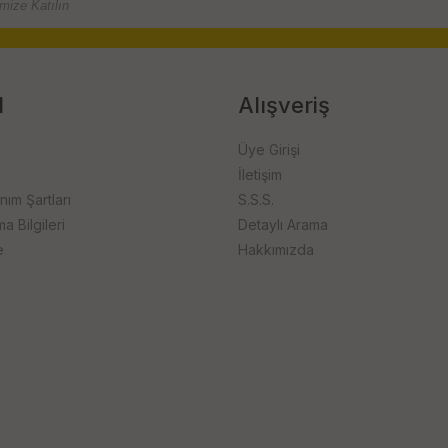
l
Alışveriş
Üye Girişi
İletişim
anım Şartları
S.S.S.
 Bilgileri
Detaylı Arama
e
Hakkımızda