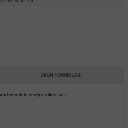
 girince haber ver
ÜRÜN YORUMLARI
lu hissedebileceği aralıkta kalır.