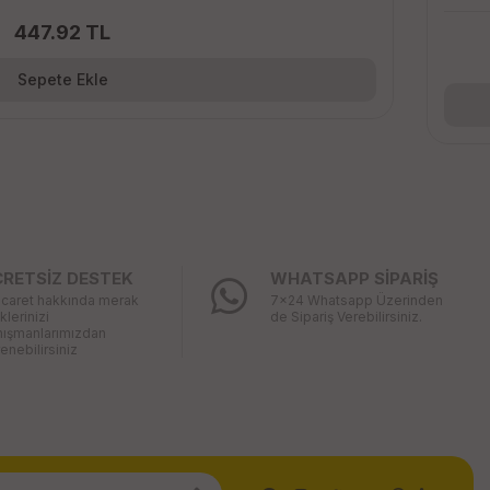
447.92 TL
Sepete Ekle
CRETSİZ DESTEK
WHATSAPP SİPARİŞ
icaret hakkında merak
7x24 Whatsapp Üzerinden
iklerinizi
de Sipariş Verebilirsiniz.
nışmanlarımızdan
enebilirsiniz