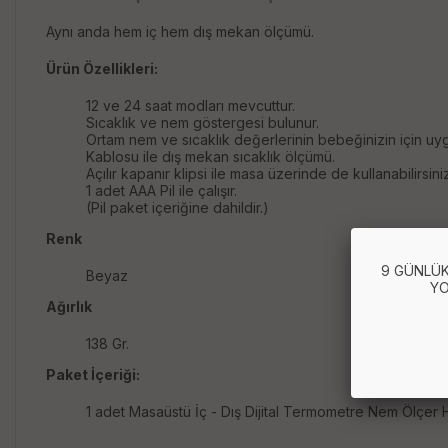
Aynı anda hem iç hem dış mekan ölçümü.
Ürün Özellikleri:
12 ve 24 saat modları mevcuttur.
Sıcaklık ve nem göstergesi bulunur.
Ortam nem ve sıcaklık değerlerinin bebeğinizin için uygu
Kablosu ile dış mekan sıcaklık ölçümü.
Açılır kapanır klipsi ile masa üzerinde de kullanabilirsiniz
1 adet AAA Pil ile çalışır.
(Pil paket içeriğine dahildir.)
Renk
9 GÜNLÜK
Beyaz
YO
Ağırlık
138 Gr.
Paket İçeriği:
1 adet Masaüstü İç - Dış Dijital Termometre Nem Ölçer