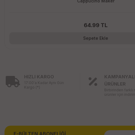
Cappucino Maker
64.99 TL
Sepete Ekle
HIZLI KARGO
KAMPANYAL
17:00'a Kadar Aynı Gün
ÜRÜNLER
Kargo (*)
Birbirinden farklı
ürünler için indirim
E-BÜLTEN ABONELİĞİ