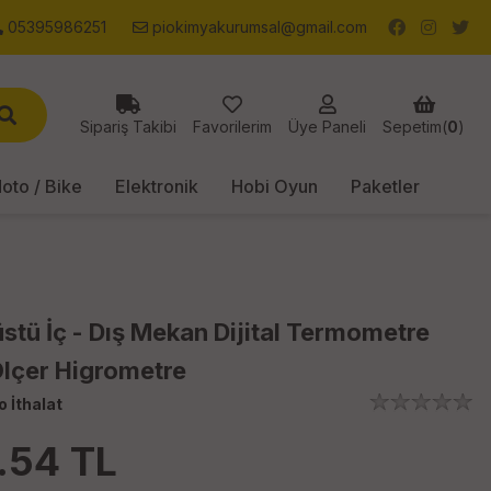
05395986251
piokimyakurumsal@gmail.com
Sipariş Takibi
Favorilerim
Üye Paneli
Sepetim(
0
)
oto / Bike
Elektronik
Hobi Oyun
Paketler
tü İç - Dış Mekan Dijital Termometre
lçer Higrometre
o İthalat
.54
TL