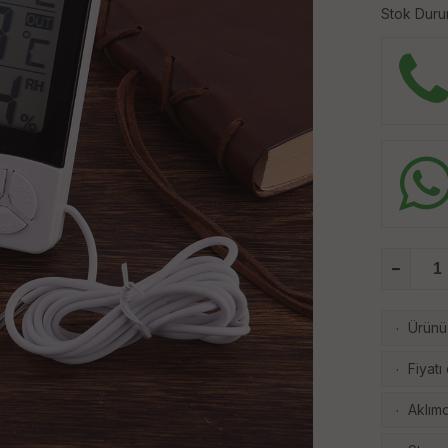
Stok Duru
Ürünü 
·
Fiyatı
·
Aklımd
·